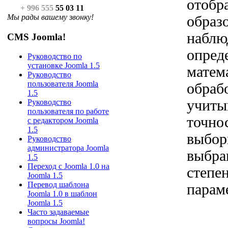
отобр
+ 996 555
55 03 11
Мы рады вашему звонку!
образ
наблю
CMS Joomla!
опред
Руководство по
установке Joomla 1.5
матем
Руководство
пользователя Joomla
обраб
1.5
учиты
Руководство
пользователя по работе
точно
с редактором Joomla
1.5
выбор
Руководство
администратора Joomla
выбра
1.5
Переход с Joomla 1.0 на
степе
Joomla 1.5
Перевод шаблона
парам
Joomla 1.0 в шаблон
Joomla 1.5
Часто задаваемые
вопросы Joomla!