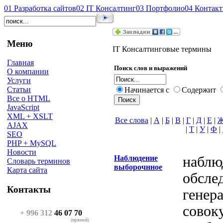
01
Разработка сайтов
02
IT Консалтинг
03
Портфолио
04
Контак
Меню
IT Консалтинговые термины
Главная
Поиск слов и выражений
О компании
Услуги
Статьи
Начинается с
Содержит
Все о HTML
JavaScript
XML + XSLT
Все слова
|
А
|
Б
|
В
|
Г
|
Д
|
Е
|
AJAX
|
Т
|
У
|
Ф
|
SEO
PHP + MySQL
Новости
Наблюдение
наблю
Словарь терминов
выборочнное
Карта сайта
обсле
Контакты
генер
совок
+ 996 312
46 07 70
(прямой)