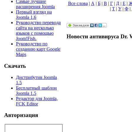
Самые лучшие
Все слова
|
А
|
Б
|
В
|
Г
|
Д
|
Е
|
расширения Joomla
|
Т
|
У
|
Ф
|
Первый взгляд на
Joomla 1.6
Руководство перевода
сайта на несколько
языков с помощью
Новости антивируса Dr. 
Joom!Fish.
Руководство по
созданию карт Google
Maps
Скачать
Дистрибутив Joomla
1.5
Бесплатный шаблон
Joomla 1.5
Редактор для Joomla,
FCK Editor
Авторизация