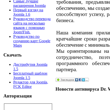
требования, предъявл
Самые лучшие
расширения Joomla
обеспечению, мы создае
Первый взгляд на
способствуют успеху, 
Joomla 1.6
Руководство перевода
бизнеса.
сайта на несколько
языков с помощью
Наша компания прила
Joom!Fish.
Руководство по
кратчайшие сроки разр
созданию карт Google
обеспечение с минималь
Maps
Мы ориентированы на 
Скачать
сотрудничество, поэ
программного обеспе
Дистрибутив Joomla
партнера.
1.5
Бесплатный шаблон
Joomla 1.5
Редактор для Joomla,
FCK Editor
Новости антивируса Dr. 
Авторизация