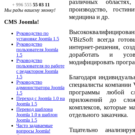
различных областях
+ 996 555
55 03 11
производство, гостин
Мы рады вашему звонку!
медицина и др.
CMS Joomla!
Высококвалифициров
Руководство по
VBizSoft всегда гото
установке Joomla 1.5
Руководство
интернет-решения, соз
пользователя Joomla
доработать и усове
1.5
Руководство
модифицировать програ
пользователя по работе
с редактором Joomla
Благодаря индивидуаль
1.5
Руководство
специалисты компании V
администратора Joomla
программы любой сл
1.5
Переход с Joomla 1.0 на
приложений до сло
Joomla 1.5
комплексов, которые м
Перевод шаблона
отдельного заказчика.
Joomla 1.0 в шаблон
Joomla 1.5
Часто задаваемые
Тщательно анализи
вопросы Joomla!