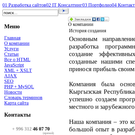
01
Разработка сайтов
02
IT Консалтинг
03
Портфолио
04
Контак
О компании
Меню
История создания
Основным направлени
Главная
О компании
разработка программ
Услуги
создание эффективных
Статьи
Все о HTML
созданные нашими спец
JavaScript
принося прибыль своим
XML + XSLT
AJAX
SEO
Компания была основ
PHP + MySQL
Кыргызская Республика,
Новости
Словарь терминов
успешно создаем прогр
Карта сайта
местного и зарубежного
Контакты
Наша компания – это к
большой опыт в разраб
+ 996 312
46 07 70
(прямой)