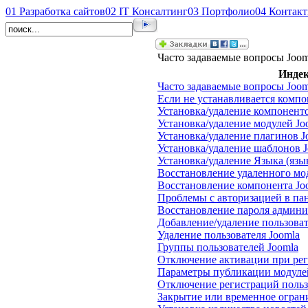
01
Разработка сайтов
02
IT Консалтинг
03
Портфолио
04
Контак
Часто задаваемые вопросы Joom
Индек
Часто задаваемые вопросы Joom
Если не устанавливается компо
Установка/удаление компоненто
Установка/удаление модулей Jo
Установка/удаление плагинов J
Установка/удаление шаблонов 
Установка/удаление Языка (язык
Восстановление удаленного мо
Восстановление компонента Jo
Проблемы с авторизацией в па
Восстановление пароля админи
Добавление/удаление пользоват
Удаление пользователя Joomla
Группы пользователей Joomla
Отключение активации при рег
Параметры публикации модуле
Отключение регистраций польз
Закрытие или временное ограни