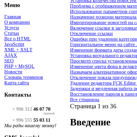
Установка количества новостей
Меню
Проблема с отображением матер
Использование параметров сор
Главная
Назначение позиции материала 
О компании
Импортирование новостей на с
Услуги
Включение ссылки в заголовка
Статьи
Отключение ссылки
Все о HTML
Ошибки при удалении категори
JavaScript
Горизонтальное меню на сайте 
XML + XSLT
Изменение формата даты создан
AJAX
Установка визуального редакто
SEO
Просмотр списка установленны
PHP + MySQL
Изменение цвета фона в редакт
Новости
Назначаем альтернативное офо
Словарь терминов
Отключение показа предупрежде
Карта сайта
Удаление редактора FCK Editor
Задержки и медленная работа р
Восстановление пароля к пане
Контакты
Все страницы
Страница 1 из 36
+ 996 312
46 07 70
(прямой)
Введение
+ 996 555
55 03 11
Мы рады вашему звонку!