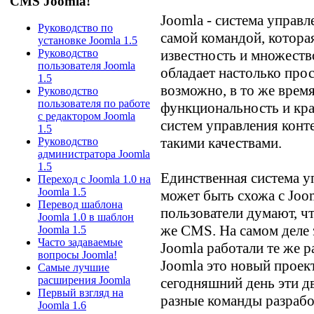
CMS Joomla!
Joomla - система управл
Руководство по
самой командой, котор
установке Joomla 1.5
известность и множеств
Руководство
пользователя Joomla
обладает настолько про
1.5
возможно, в то же врем
Руководство
пользователя по работе
функциональность и кр
с редактором Joomla
систем управления конт
1.5
такими качествами.
Руководство
администратора Joomla
1.5
Единственная система у
Переход с Joomla 1.0 на
Joomla 1.5
может быть схожа с Joo
Перевод шаблона
пользователи думают, чт
Joomla 1.0 в шаблон
же CMS. На самом деле эт
Joomla 1.5
Часто задаваемые
Joomla работали те же р
вопросы Joomla!
Joomla это новый проек
Самые лучшие
расширения Joomla
сегодняшний день эти д
Первый взгляд на
разные команды разрабо
Joomla 1.6