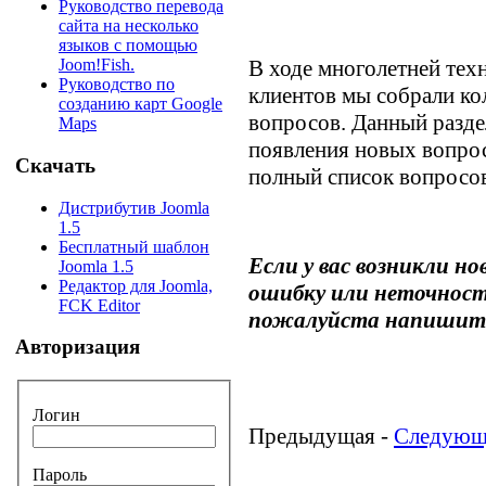
Руководство перевода
сайта на несколько
языков с помощью
В ходе многолетней тех
Joom!Fish.
Руководство по
клиентов мы собрали ко
созданию карт Google
вопросов. Данный разде
Maps
появления новых вопро
Скачать
полный список вопросов
Дистрибутив Joomla
1.5
Бесплатный шаблон
Если у вас возникли н
Joomla 1.5
Редактор для Joomla,
ошибку или неточност
FCK Editor
пожалуйста напишите 
Авторизация
Логин
Предыдущая -
Следующ
Пароль