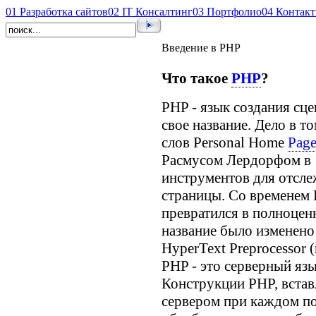
01
Разработка сайтов
02
IT Консалтинг
03
Портфолио
04
Контак
Введение в PHP
Что такое
PHP
?
PHP - язык создания сц
свое название. Дело в то
слов Personal Home
Pag
Расмусом Лердорфом в 1
инструментов для отсле
страницы. Со временем 
превратился в полноцен
название было изменено
HyperText Preprocessor 
PHP - это серверный язы
Конструкции PHP, вста
сервером при каждом по