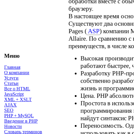
обработки вместе с об
браузеру.
В настоящее время осно
Существуют два основны
Pages (
ASP
) компании M
Allaire. По сравнению 
преимуществ, в числе к
Меню
Высокая производи
работают быстрее,
Главная
Разработку PHP-пр
О компании
Услуги
собственно разрабо
Статьи
жизнь и программис
Все о HTML
JavaScript
Цена. PHP абсолютн
XML + XSLT
Простота в исполь
AJAX
программирования 
SEO
PHP + MySQL
найдут синтаксис 
Введение в PHP
Переносимость. Од
Новости
Словарь терминов
использовать как в 