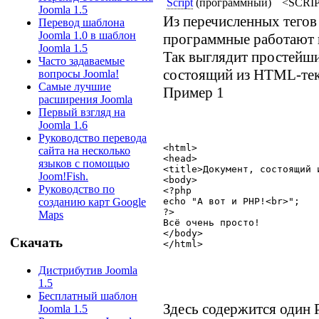
Script
(программный)
<SCRI
Joomla 1.5
Из перечисленных тегов
Перевод шаблона
Joomla 1.0 в шаблон
программные работают 
Joomla 1.5
Так выглядит простейш
Часто задаваемые
состоящий из HTML-тек
вопросы Joomla!
Самые лучшие
Пример 1
расширения Joomla
Первый взгляд на
Joomla 1.6
Руководство перевода
<html>
сайта на несколько
<head>
языков с помощью
<title>Документ, состоящий 
Joom!Fish.
<body>
Руководство по
<?php
echo "А вот и PHP!<br>";
созданию карт Google
?>
Maps
Всё очень просто! 
</body>
Скачать
</html>
Дистрибутив Joomla
1.5
Бесплатный шаблон
Здесь содержится один 
Joomla 1.5