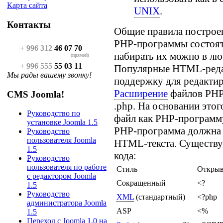
Карта сайта
UNIX
.
Контакты
Общие правила постро
PHP-программы состоят 
+ 996 312
46 07 70
набирать их можно в лю
(прямой)
+ 996 555
55 03 11
Популярные HTML-реда
Мы рады вашему звонку!
поддержку для редакти
Расширение
файлов PHP
CMS Joomla!
.php. На основании этог
Руководство по
файл как PHP-программу
установке Joomla 1.5
PHP-программа должна 
Руководство
пользователя Joomla
HTML-текста. Существу
1.5
кода:
Руководство
пользователя по работе
Стиль
Открыв
с редактором Joomla
Сокращенный
<?
1.5
Руководство
XML
(стандартный)
<?php
администратора Joomla
ASP
<%
1.5
Переход с Joomla 1.0 на