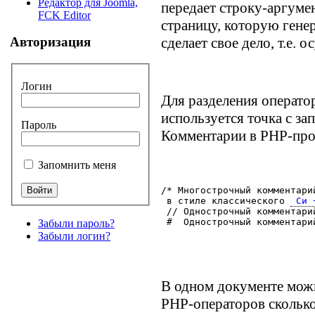
Редактор для Joomla,
передает строку-аргуме
FCK Editor
страницу, которую генер
сделает свое дело, т.е. 
Авторизация
Логин
Для разделения оператор
используется точка с за
Пароль
Комментарии в PHP-прог
Запомнить меня
/* Многострочный комментари
 в стиле классического 
 Си 
 // Однострочный комментари
 #  Однострочный комментари
Забыли пароль?
Забыли логин?
В одном документе мож
PHP-операторов сколько