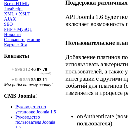
Поддержка различных
Все о HTML
JavaScript
XML + XSLT
API Joomla 1.6 будет п
AJAX
включает возможность пе
SEO
PHP + MySQL
Новости
Словарь терминов
Пользовательские пл
Карта сайта
Контакты
Добавление плагинов по
использовать альтернат
+ 996 312
46 07 70
пользователей, а также
(прямой)
интеграции с другими 
+ 996 555
55 03 11
Мы рады вашему звонку!
событий для плагинов (
изменяется в процессе р
CMS Joomla!
Руководство по
установке Joomla 1.5
onAuthenticate (во
Руководство
пользователя Joomla
пользователя)
1.5