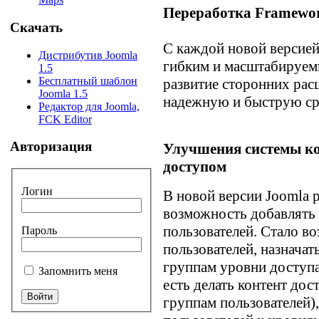
Переработка Framewo
Скачать
С каждой новой версией
Дистрибутив Joomla
гибким и масштабируем
1.5
Бесплатный шаблон
развитие сторонних рас
Joomla 1.5
надежную и быструю ср
Редактор для Joomla,
FCK Editor
Авторизация
Улучшения системы ко
доступом
Логин
В новой версии Joomla 
возможность добавлять 
пользователей. Стало в
Пароль
пользователей, назначат
группам уровни доступа,
Запомнить меня
есть делать контент до
группам пользователей)