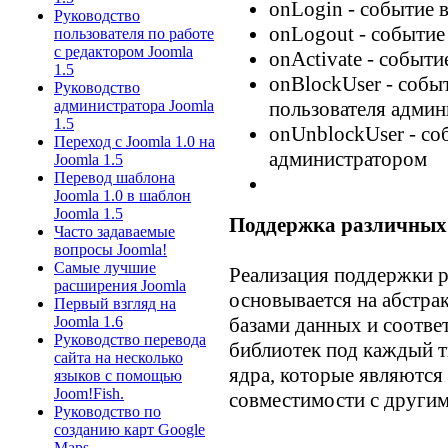
onLogin - событие 
Руководство
onLogout - событие
пользователя по работе
с редактором Joomla
onActivate - событи
1.5
onBlockUser - собы
Руководство
пользователя адми
администратора Joomla
1.5
onUnblockUser - со
Переход с Joomla 1.0 на
администратором
Joomla 1.5
Перевод шаблона
Joomla 1.0 в шаблон
Joomla 1.5
Поддержка различных
Часто задаваемые
вопросы Joomla!
Самые лучшие
Реализация поддержки р
расширения Joomla
основывается на абстра
Первый взгляд на
базами данных и соотв
Joomla 1.6
Руководство перевода
библиотек под каждый 
сайта на несколько
ядра, которые являются
языков с помощью
Joom!Fish.
совместимости с други
Руководство по
созданию карт Google
Maps