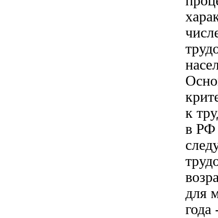
проце
хара
числ
труд
насе
Осн
крит
к тр
в РФ
след
труд
возра
для 
года 