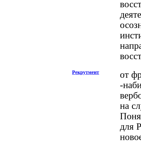
восс
деят
осоз
инст
напр
восс
Рекрутмент
от фр
-наби
верб
на сл
Поня
для 
новое