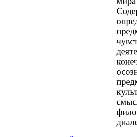
мира
Соде
опре
пред
чувс
деяте
коне
осоз
пред
куль
смысл
фило
диале