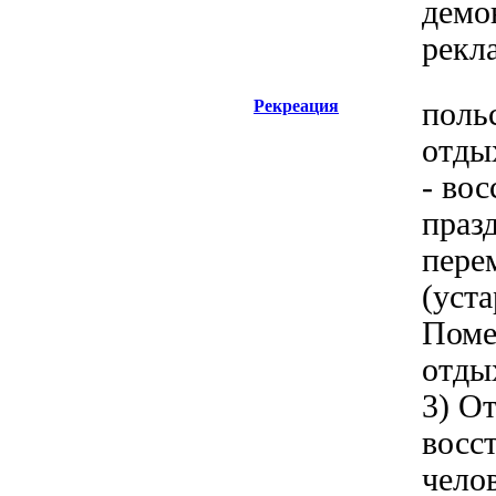
демо
рекл
Рекреация
польс
отдых
- вос
праз
пере
(уста
Поме
отды
3) О
восс
чело