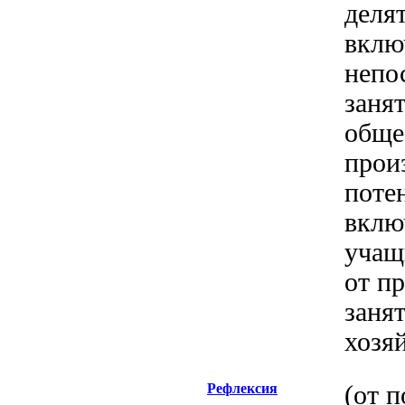
деля
вклю
непо
заня
обще
прои
поте
вклю
учащ
от п
заня
хозяй
Рефлексия
(от п