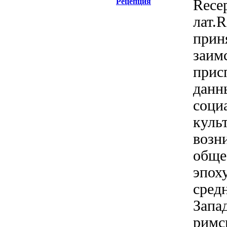
Рецепция
Rece
лат.R
прин
заим
прис
данн
соци
куль
возн
обще
эпоху
сред
Запа
римс