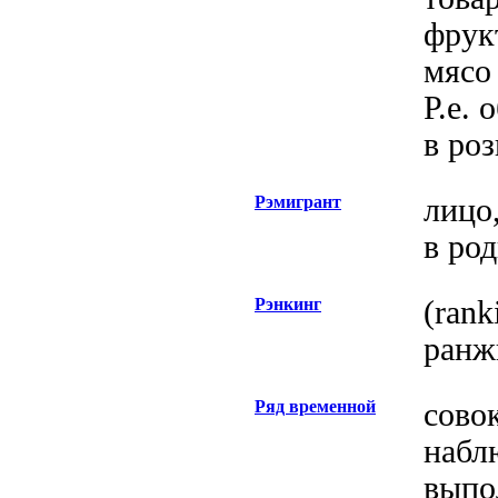
фрук
мясо 
Р.е.
в ро
Рэмигрант
лицо
в ро
Рэнкинг
(rank
ранж
Ряд временной
сово
набл
выпо