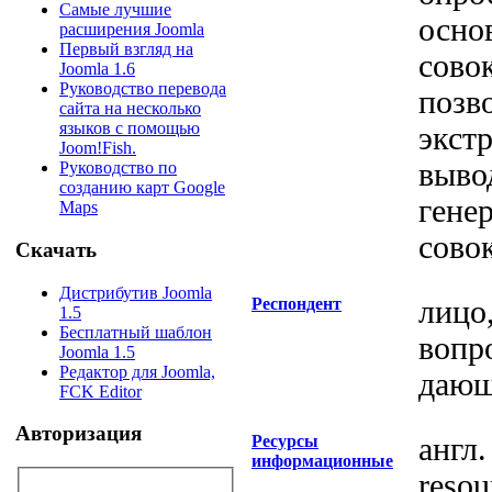
Самые лучшие
осно
расширения Joomla
Первый взгляд на
сово
Joomla 1.6
Руководство перевода
позв
сайта на несколько
языков с помощью
экст
Joom!Fish.
выво
Руководство по
созданию карт Google
гене
Maps
сово
Скачать
Дистрибутив Joomla
Респондент
лицо
1.5
Бесплатный шаблон
вопр
Joomla 1.5
Редактор для Joomla,
дающ
FCK Editor
Авторизация
Ресурсы
англ.
информационные
reso