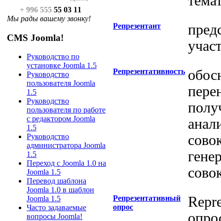
тема
+ 996 555
55 03 11
Мы рады вашему звонку!
Репрезентант
пред
CMS Joomla!
учас
Руководство по
установке Joomla 1.5
Репрезентативность
обос
Руководство
пользователя Joomla
перен
1.5
Руководство
полу
пользователя по работе
с редактором Joomla
анал
1.5
сово
Руководство
администратора Joomla
гене
1.5
Переход с Joomla 1.0 на
сово
Joomla 1.5
Перевод шаблона
Joomla 1.0 в шаблон
Репрезентативный
Repre
Joomla 1.5
опрос
Часто задаваемые
опро
вопросы Joomla!