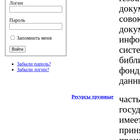
Логин
доку
сово
Пароль
доку
инфо
Запомнить меня
сист
библ
Забыли пароль?
фонд
Забыли логин?
данн
Ресурсы трудовые
част
госуд
имее
прин