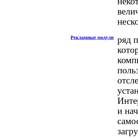
неко
вели
неск
Рекламные модули
ряд 
кото
комп
поль
отсл
уста
Инте
и на
само
загр