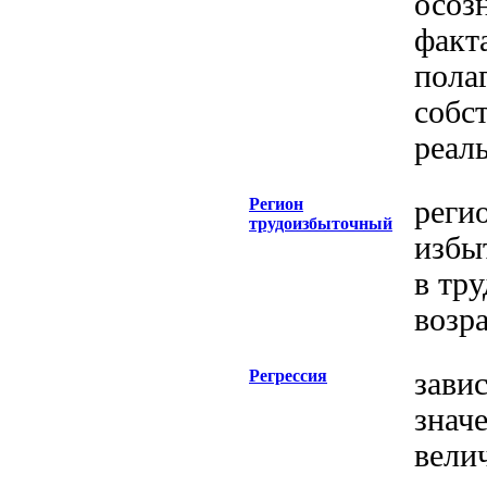
осоз
факта
пола
собс
реал
Регион
реги
трудоизбыточный
избы
в тр
возра
Регрессия
зави
знач
вели