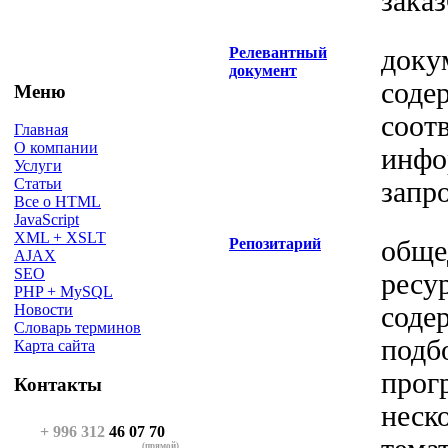
заказ
Релевантный
доку
документ
соде
Меню
соот
Главная
О компании
инфо
Услуги
Статьи
запро
Все о HTML
JavaScript
XML + XSLT
Репозитарий
обще
AJAX
SEO
ресур
PHP + MySQL
соде
Новости
Словарь терминов
подб
Карта сайта
прог
Контакты
неск
+ 996 312
46 07 70
(прямой)