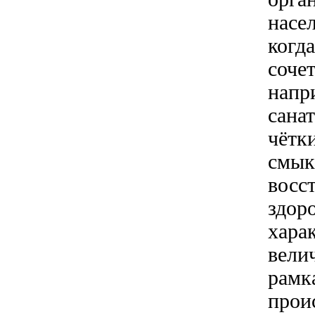
насел
когд
сочет
напр
санат
чётк
смык
восс
здоро
хара
вели
рамк
прои