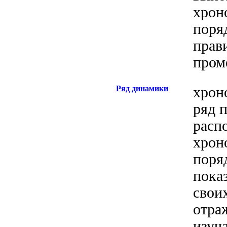
хрон
поряд
прав
пром
Ряд динамики
хрон
ряд 
расп
хрон
поря
пока
свои
отра
изуч