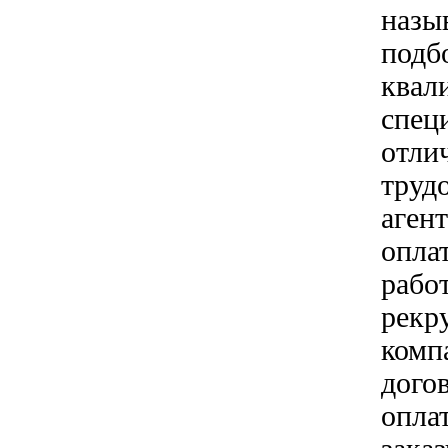
назы
подб
квал
спец
отли
трудо
аген
оплат
рабо
рекр
комп
дого
опла