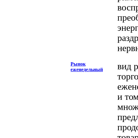
восп
прео
энер
разд
нерв
Рынок
вид 
еженедельный
торго
ежен
и то
множ
пред
прод
това