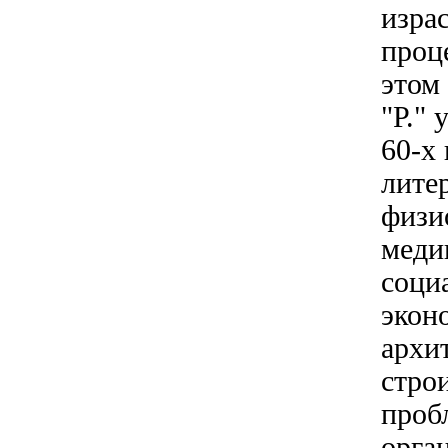
изра
проц
этом
"Р." 
60-х 
лите
физи
меди
соци
экон
архи
стро
проб
орга