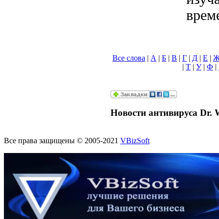
врем
Все слова
|
А
|
Б
|
В
|
Г
|
Д
|
Е
|
|
Т
|
У
|
Ф
|
Новости антивируса Dr. 
Все права защищены © 2005-2021
VBizSoft