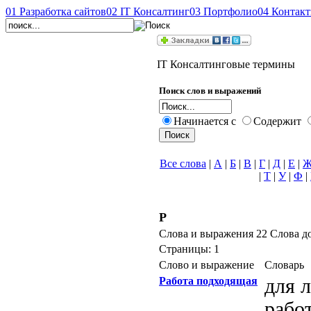
01
Разработка сайтов
02
IT Консалтинг
03
Портфолио
04
Контак
IT Консалтинговые термины
Поиск слов и выражений
Начинается с
Содержит
Все слова
|
А
|
Б
|
В
|
Г
|
Д
|
Е
|
|
Т
|
У
|
Ф
|
Р
Слова и выражения 22 Слова д
Страницы: 1
Слово и выражение
Словарь
Работа подходящая
для 
рабо