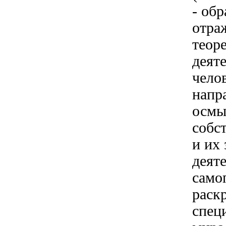
- об
отра
теор
деят
чело
напр
осмы
собс
и их 
деят
само
раск
спец