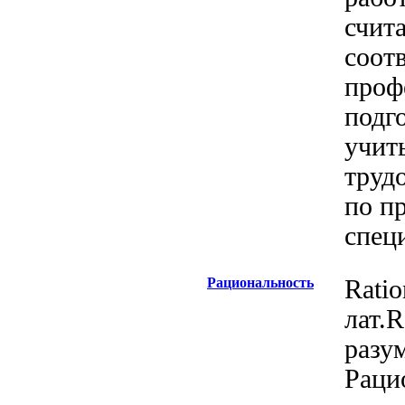
счита
соот
проф
подг
учит
труд
по п
спец
Рациональность
Ratio
лат.R
разу
Раци