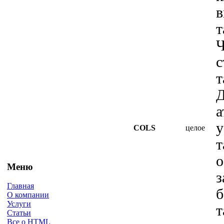
в
т
Ч
с
т
а
у
COLS
целое
т
о
Меню
з
Главная
О компании
Услуги
т
Статьи
Все о HTML