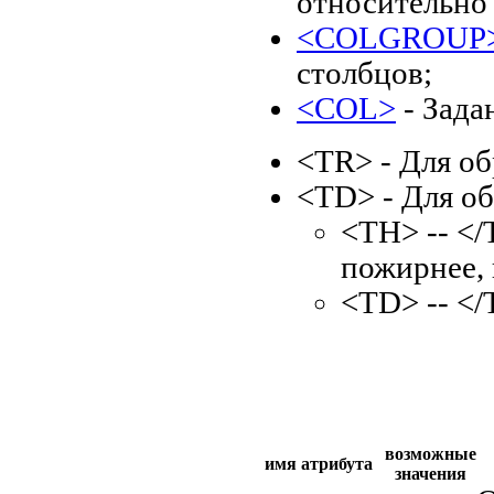
относительно 
<COLGROUP
столбцов;
<COL>
- Зада
<TR> - Для об
<TD> - Для о
<TH> -- </
пожирнее, 
<TD> -- <
возможные
имя атрибута
значения