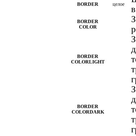
BORDER
целое
в
З
BORDER
COLOR
р
З
д
BORDER
т
COLORLIGHT
т
г
З
д
BORDER
т
COLORDARK
т
г