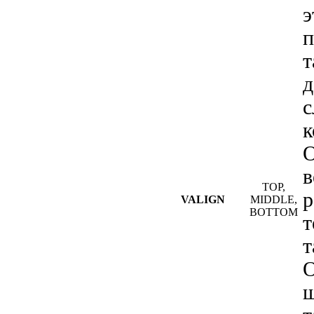
э
п
т
д
с
к
О
в
TOP,
р
VALIGN
MIDDLE,
BOTTOM
т
т
О