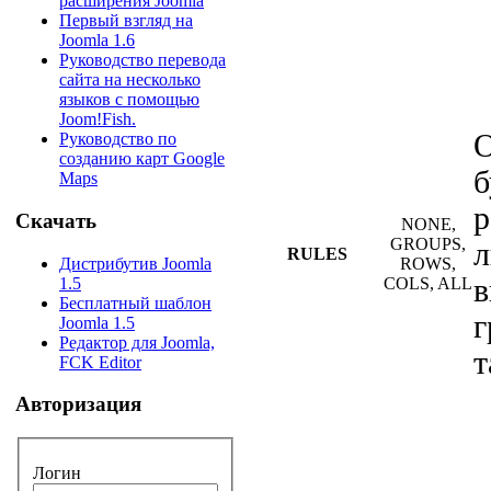
расширения Joomla
Первый взгляд на
Joomla 1.6
Руководство перевода
сайта на несколько
языков с помощью
Joom!Fish.
О
Руководство по
созданию карт Google
б
Maps
р
Скачать
NONE,
GROUPS,
л
RULES
Дистрибутив Joomla
ROWS,
в
1.5
COLS, ALL
Бесплатный шаблон
г
Joomla 1.5
Редактор для Joomla,
т
FCK Editor
Авторизация
Логин