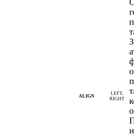
О
г
п
т
З
а
ф
о
т
LEFT,
ALIGN
RIGHT
к
о
и