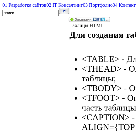
01
Разработка сайтов
02
IT Консалтинг
03
Портфолио
04
Контак
Таблицы HTML
Для создания та
<TABLE> - Дл
<THEAD> - Оп
таблицы;
<TBODY> - Оп
<TFOOT> - О
часть таблицы
<CAPTION> - 
ALIGN={TOP |