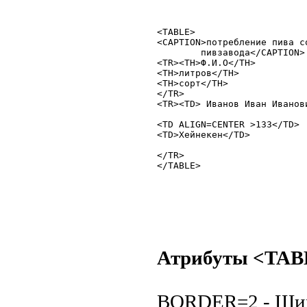
<TABLE>

<CAPTION>потребление пива с
	пивзавода</CAPTION>

<TR><TH>Ф.И.О</TH>

<TH>литров</TH>

<TH>сорт</TH>

</TR>

<TR><TD> Иванов Иван Иванови
<TD ALIGN=CENTER >133</TD>

<TD>Хейнекен</TD>

</TR>

Атрибуты <TAB
BORDER=2 - Шир