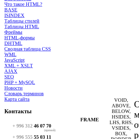
Что такое HTML?
BASE
ISINDEX
Таблицы стилей
Таблицы HTML
Фреймы
HTML-формы
DHTML
Сводная таблица CSS
WML
JavaScript
XML + XSLT
AJAX
SEO
PHP + MySQL
Новости
Словарь терминов
Карта сайта
VOID,
О
ABOVE,
Контакты
BELOW,
м
HSIDES,
FRAME
LHS, RHS,
о
+ 996 312
46 07 70
VSIDES,
(прямой)
р
BOX,
+ 996 555
55 03 11