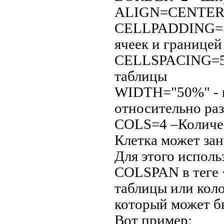
ALIGN=CENTE
CELLPADDING=5 
ячеек и границей
CELLSPACING=5 
таблицы
WIDTH="50%" - ш
относительно ра
COLS=4 –Количес
Клетка может зан
Для этого испол
COLSPAN в теге 
таблицы или кол
который может бы
Вот пример: