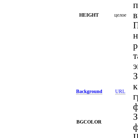
п
в
HEIGHT
целое
П
н
р
т
э
З
к
Background
URL
г
ф
З
BGCOLOR
ф
Ш