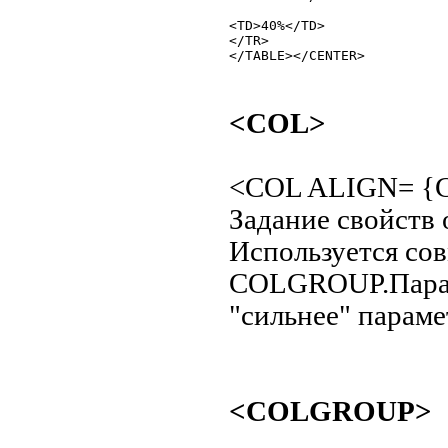
<TD>40%</TD>

</TR>

<COL>
<COL ALIGN= {C
Задание свойств 
Используется со
COLGROUP.Парам
"сильнее" пара
<COLGROUP>