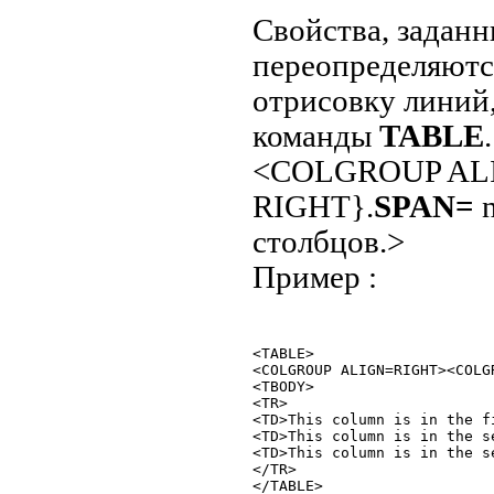
Свойства, задан
переопределяют
отрисовку линий
команды
TABLE
.
<COLGROUP ALI
RIGHT}.
SPAN=
n
столбцов.>
Пример :
<TABLE>

<COLGROUP ALIGN=RIGHT><COLG
<TBODY>

<TR>

<TD>This column is in the f
<TD>This column is in the s
<TD>This column is in the s
</TR>
