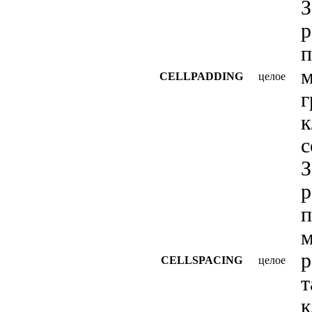
З
р
п
CELLPADDING
целое
г
к
с
З
р
п
м
р
CELLSPACING
целое
т
к