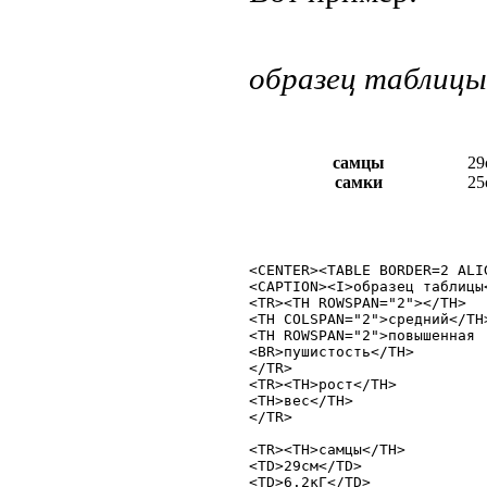
образец таблицы
самцы
29
самки
25
<CENTER><TABLE BORDER=2 ALI
<CAPTION><I>образец таблицы<
<TR><TH ROWSPAN="2"></TH>

<TH COLSPAN="2">средний</TH>
<TH ROWSPAN="2">повышенная

<BR>пушистость</TH>

</TR>

<TR><TH>рост</TH>

<TH>вес</TH>

</TR>

<TR><TH>самцы</TH>

<TD>29см</TD>

<TD>6.2кГ</TD>
