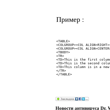
Пример :
<TABLE>

<COLGROUP><COL ALIGN=RIGHT><
<COLGROUP><COL ALIGN=CENTER>
<TBODY>

<TR>

<TD>This is the first colum
<TD>This is the second colu
<TD>This column is in a new
</TR>

Новости антивируса Dr. 