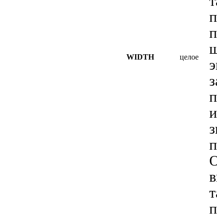
т
п
п
WIDTH
целое
э
з
п
и
з
п
О
в
т
п