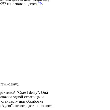
C 952 и не являющегося
IP
-
.
awl-delay).
рективой "Crawl-delay". Она
закачки одной страницы и
 стандарту при обработке
r-Agent", непосредственно после