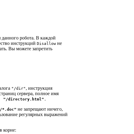
я данного робота. В каждой
ество инструкций
не
Disallow
ать. Вы можете запретить
алога
, инструкция
"/dir"
страниц сервера, полное имя
,
"/directory.html"
.
не запрещают ничего,
/*.doc"
ользование регулярных выражений
в корне: