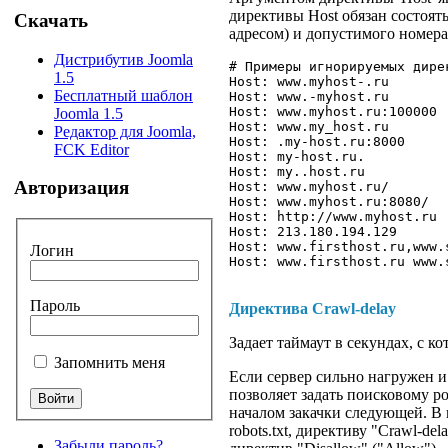
директивы Host обязан состоят
Скачать
адресом) и допустимого номера
Дистрибутив Joomla
# Примеры игнорируемых дирек
1.5
Host: www.myhost-.ru

Бесплатный шаблон
Host: www.-myhost.ru

Host: www.myhost.ru:100000

Joomla 1.5
Host: www.my_host.ru

Редактор для Joomla,
Host: .my-host.ru:8000

FCK Editor
Host: my-host.ru.

Host: my..host.ru

Авторизация
Host: www.myhost.ru/

Host: www.myhost.ru:8080/

Host: http://www.myhost.ru

Host: 213.180.194.129

Host: www.firsthost.ru,www.s
Логин
Пароль
Директива
Crawl-delay
Задает таймаут в секундах, с к
Запомнить меня
Если сервер сильно нагружен и 
позволяет задать поисковому р
началом закачки следующей. В 
robots.txt, директиву "Crawl-d
Забыли пароль?