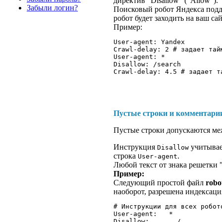
директив "Disallow" ("Allow").
Забыли логин?
Поисковый робот Яндекса подде
робот будет заходить на ваш са
Пример:
User-agent: Yandex

Crawl-delay: 2 # задает тайм
User-agent: *

Disallow: /search

Пустые строки и комментари
Пустые строки допускаются м
Инструкция
учитывае
Disallow
строка
.
User-agent
Любой текст от знака решетки 
Пример:
Следующий простой файл
robot
наоборот, разрешена индексация
# Инструкции для всех робото
User-agent:   *

Disallow:	/
