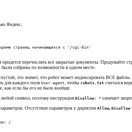
ко Яндекс.
кроме страниц начинающихся с '/cgi-bin'
 придется перечислять все закрытые документы. Продумайте ст
 были собраны по возможности в одном месте.
 пустой, это значит, что робот может индексировать ВСЕ файлы
ть для каждого поля
, чтобы
считался вер
User-agent
robots.txt
е, как если бы его не было вообще.
к любой символ, поэтому инструкция
означает запре
Disallow:
*
параметров. Отсутствие параметров у директив
,
Allow
Disallow
ow: /