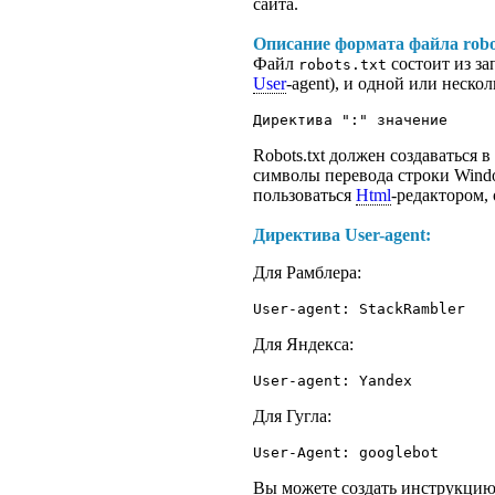
сайта.
Описание формата файла robot
Файл
состоит из за
robots.txt
User
-agent), и одной или неск
Директива ":" значение
Robots.txt должен создаваться 
символы перевода строки Wind
пользоваться
Html
-редактором,
Директива
User-agent
:
Для Рамблера:
User-agent: StackRambler
Для Яндекса:
User-agent: Yandex
Для Гугла:
User-Agent: googlebot
Вы можете создать инструкцию 