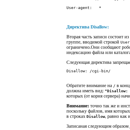
Директива
Disallow
:
Вторая часть записи состоит из
группе, вводимой строкой
User
ограничено.Они сообщают робо
индексацию файла или каталог
Следующая директива запрещает
Disallow: /cgi-bin/
Обратите внимание на
в конц
/
должна иметь вид:
"Disallow:
которых (от корня сервера) нач
Внимание:
точно так же и ин
поскольку файлов, имя которых
в строках
, равно как 
Disallow
Записаная следующим образом д