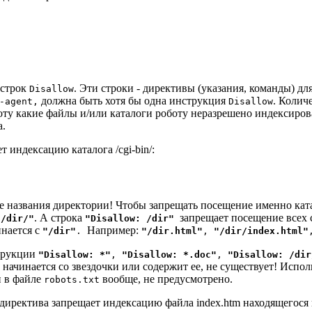
 строк
. Эти строки - директивы (указания, команды) дл
Disallow
должна быть хотя бы одна инструкция
. Колич
-agent,
Disallow
ту какие файлы и/или каталоги роботу неразрешено индексиров
а.
 индексацию каталога /cgi-bin/:
е названия директории! Чтобы запрещать посещение именно кат
. А строка
запрещает посещение всех 
 /dir/"
"Disallow: /dir"
инается с
Например:
"/dir"
.
"/dir.html"
,
"/dir/index.html"
струкции
"Disallow: *"
,
"Disallow: *.doc"
,
"Disallow: /dir
 начинается со звездочки или содержит ее, не существует! Исп
и в файле
вообще, не предусмотрено.
robots.txt
иректива запрещает индексацию файла index.htm находящегося 