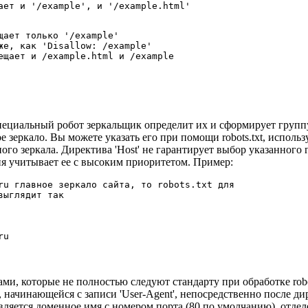
щает только '/example'

же, как 'Disallow: /example'

специальный робот зеркальщик определит их и сформирует группу
е зеркало. Вы можете указать его при помощи robots.txt, использ
ного зеркала. Директива 'Host' не гарантирует выбор указанного г
я учитывает ее с высоким приоритетом. Пример:
ru главное зеркало сайта, то robots.txt для 

ыглядит так

ми, которые не полностью следуют стандарту при обработке robots
 начинающейся с записи 'User-Agent', непосредственно после дирек
вляется доменное имя с номером порта (80 по умолчанию), отде