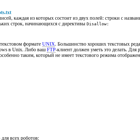
s.txt
писей, каждая из которых состоит из двух полей: строки с назва
ольких строк, начинающихся с директивы
Disallow:
в текстовом формате
UNIX
. Большинство хороших текстовых ред
ows в Unix. Либо ваш
FTP
-клиент должен уметь это делать. Для
 особенно таким, который не имеет текстового режима отображен
для всех роботов: