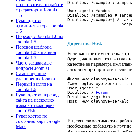
пользователя по работе
с редактором Joomla
User-agent: Yandex

1.5
Disallow: /example$ # запре
Disallow: /example*$ # так 
Руководство
администратора Joomla
1.5
Переход с Joomla 1.0 на
Joomla 1.5
Директива
Host
.
Перевод шаблона
Joomla 1.0 в шаблон
Если ваш сайт имеет зеркала, 
Joomla 1.5
будет участвовать только главно
Часто задаваемые
качестве ее параметра имя глав
вопросы Joomla!
алгоритм при принятии решени
Самые лучшие
расширения Joomla
#Если www.glavnoye-zerkalo.
#www.neglavnoye-zerkalo.ru в
Первый взгляд на
User-Agent: *

Joomla 1.6
Disallow: /
 Forum
Руководство перевода
Disallow: /cgi-bin

сайта на несколько
языков с помощью
Joom!Fish.
Руководство по
В целях совместимости с робота
созданию карт Google
необходимо добавлять в группе,
Maps
Аргументом директивы 'Host' я