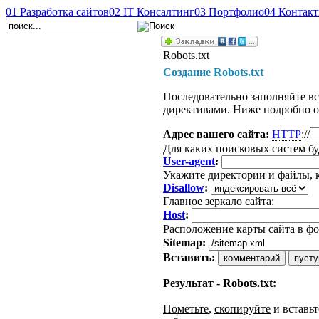
01
Разработка сайтов
02
IT Консалтинг
03
Портфолио
04
Контак
Robots.txt
Создание Robots.txt
Последовательно заполняйте вс
директивами. Ниже подробно оп
Адрес вашего сайта:
HTTP
://
Для каких поисковых систем бу
User-agent
:
Укажите директории и файлы,
Disallow
:
Главное зеркало сайта:
Host
:
Расположение карты сайта в ф
Sitemap:
Вставить:
Результат - Robots.txt:
Пометьте
,
скопируйте
и вставьт