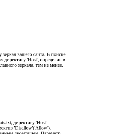
 зеркал вашего сайта. В поиске
уя директиву 'Host', определив в
лавного зеркала, тем не менее,
.txt, директиву 'Host'
тив 'Disallow'('Allow').
ленным двоеточием. Параметр