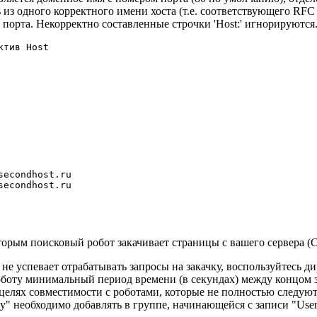
ь из одного корректного имени хоста (т.е. соответствующего RF
 порта. Некорректно составленные строчки 'Host:' игнорируются
тив Host

econdhost.ru

оторым поисковый робот закачивает страницы с вашего сервера (Cr
не успевает отрабатывать запросы на закачку, воспользуйтесь ди
оботу минимальный период времени (в секундах) между концом 
целях совместимости с роботами, которые не полностью следуют
elay" необходимо добавлять в группе, начинающейся с записи "Use