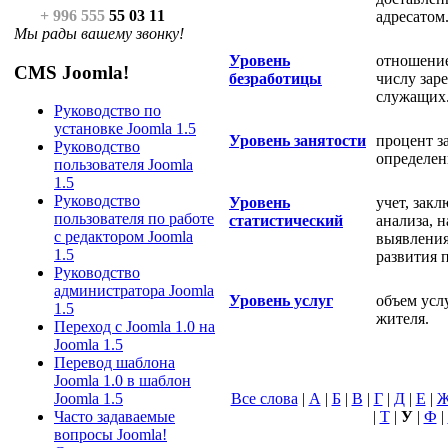
+ 996 555
55 03 11
адресатом
Мы рады вашему звонку!
Уровень
отношение
CMS Joomla!
безработицы
числу зар
служащих
Руководство по
установке Joomla 1.5
Уровень занятости
процент з
Руководство
определен
пользователя Joomla
1.5
Руководство
Уровень
учет, зак
пользователя по работе
статистический
анализа, 
с редактором Joomla
выявления
1.5
развития 
Руководство
администратора Joomla
Уровень услуг
объем усл
1.5
жителя.
Переход с Joomla 1.0 на
Joomla 1.5
Перевод шаблона
Joomla 1.0 в шаблон
Все слова
|
А
|
Б
|
В
|
Г
|
Д
|
Е
|
Joomla 1.5
|
Т
|
У
|
Ф
|
Часто задаваемые
вопросы Joomla!