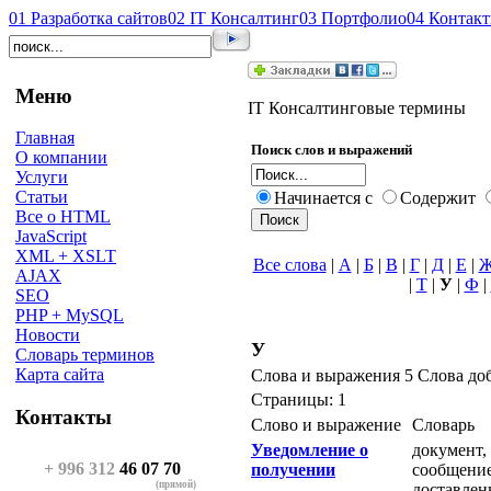
01
Разработка сайтов
02
IT Консалтинг
03
Портфолио
04
Контак
Меню
IT Консалтинговые термины
Главная
Поиск слов и выражений
О компании
Услуги
Статьи
Начинается с
Содержит
Все о HTML
JavaScript
XML + XSLT
Все слова
|
А
|
Б
|
В
|
Г
|
Д
|
Е
|
AJAX
|
Т
|
У
|
Ф
|
SEO
PHP + MySQL
Новости
У
Словарь терминов
Карта сайта
Слова и выражения 5 Слова до
Страницы: 1
Контакты
Слово и выражение
Словарь
Уведомление о
документ,
+ 996 312
46 07 70
получении
сообщение
(прямой)
доставлен