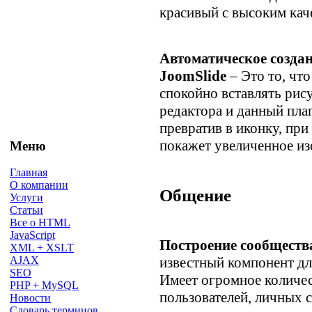
красивый с высоким кач
Автоматическое созда
JoomSlide
– Это то, чт
спокойно вставлять рис
редактора и данный пла
превратив в иконку, пр
покажет увеличенное из
Меню
Главная
О компании
Общение
Услуги
Статьи
Все о HTML
JavaScript
Построение сообществ
XML + XSLT
известный компонент дл
AJAX
SEO
Имеет огромное количе
PHP + MySQL
пользователей, личных 
Новости
Словарь терминов