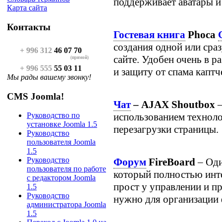
поддерживает аватары и
Карта сайта
Контакты
Гостевая книга
Phoca
создания одной или сраз
+ 996 312
46 07 70
сайте. Удобен очень в р
(прямой)
+ 996 555
55 03 11
и защиту от спама каптч
Мы рады вашему звонку!
CMS Joomla!
Чат
– AJAX Shoutbox
–
использованием техноло
Руководство по
установке Joomla 1.5
перезагрузки страницы.
Руководство
пользователя Joomla
1.5
Руководство
Форум
FireBoard
– Оди
пользователя по работе
который полностью инте
с редактором Joomla
прост у управлении и пр
1.5
Руководство
нужно для организации 
администратора Joomla
1.5