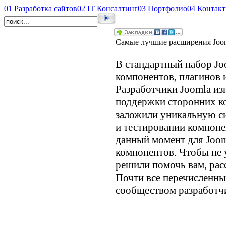
01
Разработка сайтов
02
IT Консалтинг
03
Портфолио
04
Контак
Самые лучшие расширения Joo
В стандартный набор J
компонентов, плагинов и
Разработчики Joomla из
поддержки сторонних к
заложили уникальную с
и тестировании компоне
данный момент для Joo
компонентов. Чтобы не 
решили помочь вам, рас
Почти все перечисленн
сообществом разработчи