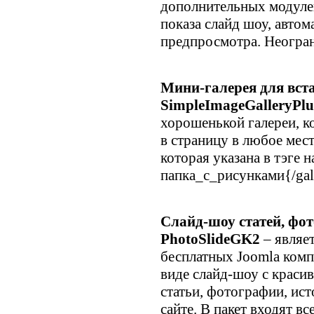
дополнительных модуле
показа слайд шоу, автом
предпросмотра. Неогран
Мини-галерея для вст
SimpleImageGalleryPlu
хорошенькой галереи, ко
в страницу в любое мест
которая указана в тэге н
папка_с_рисунками{/gal
Слайд-шоу статей, фо
PhotoSlideGK2
– являе
бесплатных Joomla комп
виде слайд-шоу с краси
статьи, фотографии, ис
сайте. В пакет входят 