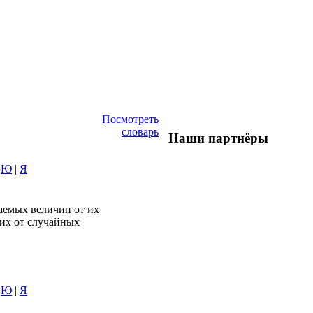
Посмотреть
словарь
Наши партнёры
|
Ю
|
Я
даемых величин от их
щих от случайных
|
Ю
|
Я