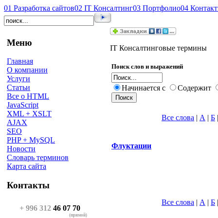
01
Разработка сайтов
02
IT Консалтинг
03
Портфолио
04
Контак
Меню
IT Консалтинговые термины
Главная
Поиск слов и выражений
О компании
Услуги
Статьи
Начинается с
Содержит
Все о HTML
JavaScript
XML + XSLT
Все слова
|
А
|
Б
AJAX
SEO
PHP + MySQL
Флуктации
Новости
Словарь терминов
Карта сайта
Контакты
Все слова
|
А
|
Б
+ 996 312
46 07 70
(прямой)