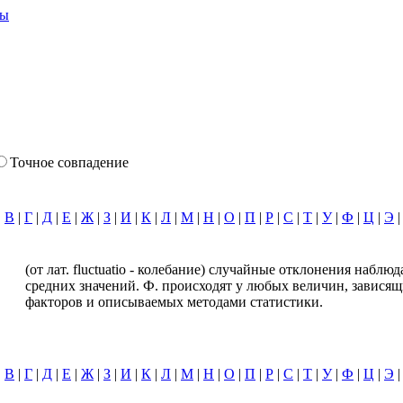
ты
Точное совпадение
|
В
|
Г
|
Д
|
Е
|
Ж
|
З
|
И
|
К
|
Л
|
М
|
Н
|
О
|
П
|
Р
|
С
|
Т
|
У
|
Ф
|
Ц
|
Э
(от лат. fluctuatio - колебание) случайные отклонения наблю
средних значений. Ф. происходят у любых величин, завися
факторов и описываемых методами статистики.
|
В
|
Г
|
Д
|
Е
|
Ж
|
З
|
И
|
К
|
Л
|
М
|
Н
|
О
|
П
|
Р
|
С
|
Т
|
У
|
Ф
|
Ц
|
Э