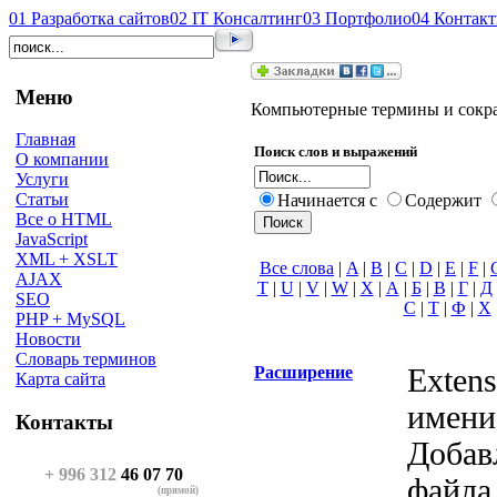
01
Разработка сайтов
02
IT Консалтинг
03
Портфолио
04
Контак
Меню
Компьютерные термины и сокр
Главная
Поиск слов и выражений
О компании
Услуги
Статьи
Начинается с
Содержит
Все о HTML
JavaScript
XML + XSLT
Все слова
|
A
|
B
|
C
|
D
|
E
|
F
|
AJAX
T
|
U
|
V
|
W
|
X
|
А
|
Б
|
В
|
Г
|
Д
SEO
С
|
Т
|
Ф
|
Х
PHP + MySQL
Новости
Словарь терминов
Расширение
Exten
Карта сайта
имени
Контакты
Добав
+ 996 312
46 07 70
файла
(прямой)