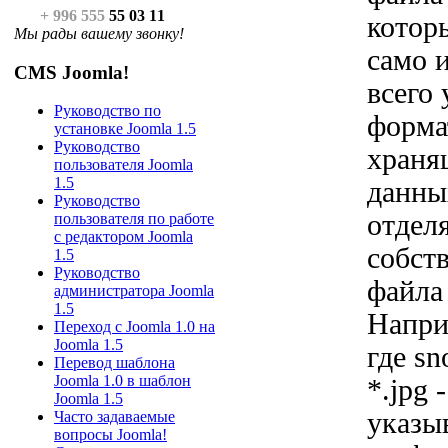
+ 996 555
55 03 11
котор
Мы рады вашему звонку!
само 
CMS Joomla!
всего 
Руководство по
форма
установке Joomla 1.5
Руководство
храня
пользователя Joomla
1.5
данны
Руководство
отделя
пользователя по работе
с редактором Joomla
собст
1.5
Руководство
файла
администратора Joomla
1.5
Напри
Переход с Joomla 1.0 на
Joomla 1.5
где sn
Перевод шаблона
Joomla 1.0 в шаблон
*.jpg 
Joomla 1.5
указы
Часто задаваемые
вопросы Joomla!