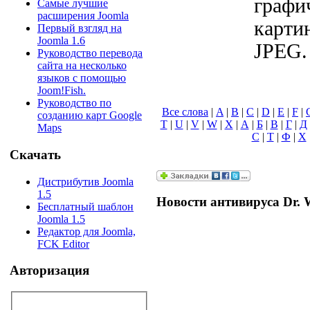
графи
Самые лучшие
расширения Joomla
карти
Первый взгляд на
Joomla 1.6
JPEG.
Руководство перевода
сайта на несколько
языков с помощью
Joom!Fish.
Руководство по
Все слова
|
A
|
B
|
C
|
D
|
E
|
F
|
созданию карт Google
T
|
U
|
V
|
W
|
X
|
А
|
Б
|
В
|
Г
|
Д
Maps
С
|
Т
|
Ф
|
Х
Скачать
Дистрибутив Joomla
1.5
Новости антивируса Dr. 
Бесплатный шаблон
Joomla 1.5
Редактор для Joomla,
FCK Editor
Авторизация