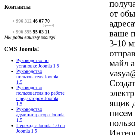
получа
Контакты
от об
+ 996 312
46 07 70
адреса
(прямой)
ваше п
+ 996 555
55 03 11
Мы рады вашему звонку!
3-10 м
CMS Joomla!
отправ
Руководство по
майл а
установке Joomla 1.5
vasya@
Руководство
пользователя Joomla
Создат
1.5
Руководство
элект
пользователя по работе
с редактором Joomla
ящик 
1.5
Руководство
писем
администратора Joomla
1.5
пользо
Переход с Joomla 1.0 на
Интер
Joomla 1.5