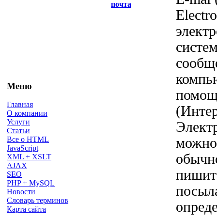
почта
Electro
электр
систем
сообщ
компь
Меню
помощ
Главная
(Интер
О компании
Услуги
Элект
Статьи
можно
Все о HTML
JavaScript
обычно
XML + XSLT
AJAX
пишит
SEO
PHP + MySQL
посыла
Новости
Словарь терминов
опред
Карта сайта