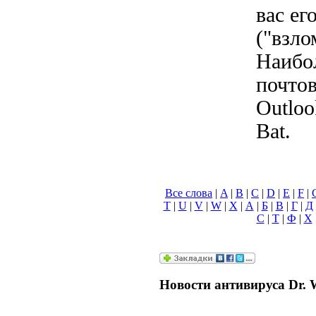
вас ег
("взло
Наибо
почто
Outloo
Bat.
Все слова
|
A
|
B
|
C
|
D
|
E
|
F
|
T
|
U
|
V
|
W
|
X
|
А
|
Б
|
В
|
Г
|
Д
С
|
Т
|
Ф
|
Х
Новости антивируса Dr. 