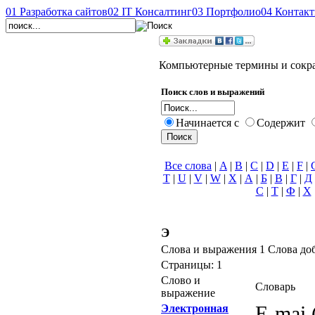
01
Разработка сайтов
02
IT Консалтинг
03
Портфолио
04
Контак
Компьютерные термины и сокр
Поиск слов и выражений
Начинается с
Содержит
Все слова
|
A
|
B
|
C
|
D
|
E
|
F
|
T
|
U
|
V
|
W
|
X
|
А
|
Б
|
В
|
Г
|
Д
С
|
Т
|
Ф
|
Х
Э
Слова и выражения 1 Слова до
Страницы: 1
Слово и
Словарь
выражение
Электронная
E-mai 