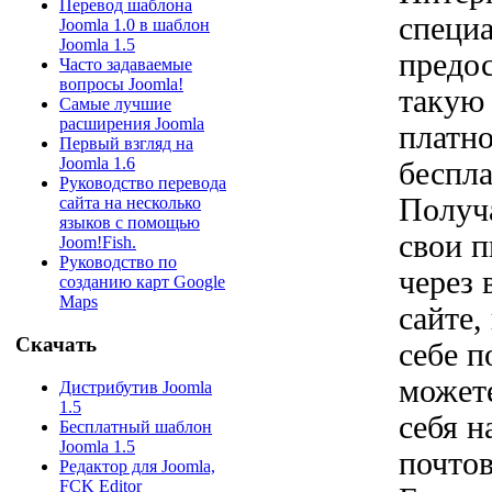
Перевод шаблона
специ
Joomla 1.0 в шаблон
Joomla 1.5
предо
Часто задаваемые
вопросы Joomla!
такую 
Самые лучшие
расширения Joomla
платно
Первый взгляд на
Joomla 1.6
беспла
Руководство перевода
Получа
сайта на несколько
языков с помощью
свои п
Joom!Fish.
Руководство по
через 
созданию карт Google
Maps
сайте,
Скачать
себе 
можете
Дистрибутив Joomla
1.5
себя н
Бесплатный шаблон
Joomla 1.5
почто
Редактор для Joomla,
FCK Editor