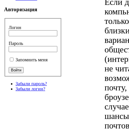
Если д
Авторизация
компь
только
Логин
близки
вариан
Пароль
общес
(интер
Запомнить меня
не чит
возмо
Забыли пароль?
почту,
Забыли логин?
броузе
случае
шансы
почтов