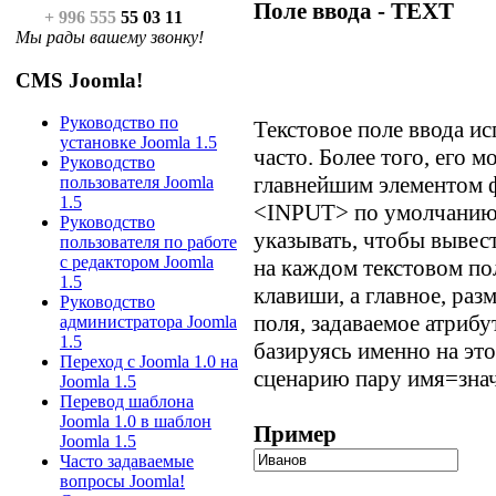
Поле ввода -
TEXT
+ 996 555
55 03 11
Мы рады вашему звонку!
CMS Joomla!
Руководство по
Текстовое поле ввода и
установке Joomla 1.5
часто. Более того, его 
Руководство
главнейшим элементом ф
пользователя Joomla
1.5
<INPUT> по умолчанию,
Руководство
указывать, чтобы вывест
пользователя по работе
с редактором Joomla
на каждом текстовом по
1.5
клавиши, а главное, ра
Руководство
поля, задаваемое атрибу
администратора Joomla
1.5
базируясь именно на это
Переход с Joomla 1.0 на
сценарию пару имя=знач
Joomla 1.5
Перевод шаблона
Joomla 1.0 в шаблон
Пример
Joomla 1.5
Часто задаваемые
вопросы Joomla!