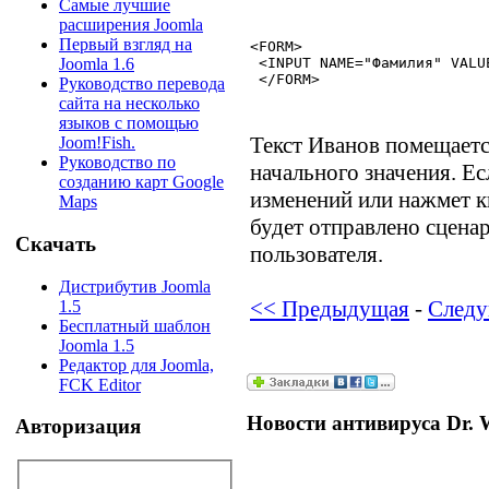
Самые лучшие
расширения Joomla
Первый взгляд на
<FORM>
 <INPUT NAME="Фамилия" VALU
Joomla 1.6
 </FORM>
Руководство перевода
сайта на несколько
языков с помощью
Текст Иванов помещается
Joom!Fish.
Руководство по
начального значения. Ес
созданию карт Google
изменений или нажмет к
Maps
будет отправлено сцена
Скачать
пользователя.
Дистрибутив Joomla
<< Предыдущая
-
След
1.5
Бесплатный шаблон
Joomla 1.5
Редактор для Joomla,
FCK Editor
Новости антивируса Dr. 
Авторизация