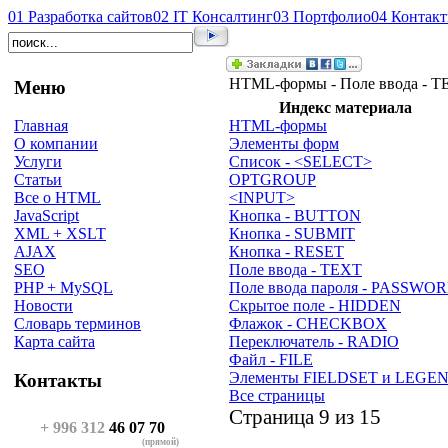
01
Разработка сайтов
02
IT Консалтинг
03
Портфолио
04
Контак
HTML-формы - Поле ввода - 
Меню
Индекс материала
HTML-формы
Главная
Элементы форм
О компании
Список - <SELECT>
Услуги
OPTGROUP
Статьи
<INPUT>
Все о HTML
Кнопка - BUTTON
JavaScript
Кнопка - SUBMIT
XML + XSLT
Кнопка - RESET
AJAX
Поле ввода - TEXT
SEO
Поле ввода пароля - PASSWO
PHP + MySQL
Скрытое поле - HIDDEN
Новости
Флажок - CHECKBOX
Словарь терминов
Переключатель - RADIO
Карта сайта
Файл - FILE
Элементы FIELDSET и LEGE
Контакты
Все страницы
Страница 9 из 15
+ 996 312
46 07 70
(прямой)