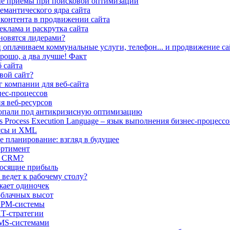
е приемы при поисковой оптимизации
емантического ядра сайта
 контента в продвижении сайта
еклама и раскрутка сайта
новятся лидерами?
оплачиваем коммунальные услуги, телефон... и продвижение са
рошо, а два лучше! Факт
б сайта
вой сайт?
 компании для веб-сайта
нес-процессов
я веб-ресурсов
попали под антикризисную оптимизацию
s Process Execution Language – язык выполнения бизнес-процессов
ссы и XML
 планирование: взгляд в будущее
ортимент
т CRM?
носящие прибыль
 ведет к рабочему столу?
жает одиночек
облачных высот
CPM-системы
Т-стратегии
MS-системами