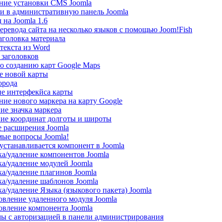
ние установки CMS Joomla
ти в административную панель Joomla
 на Joomla 1.6
еревода сайта на несколько языков с помощью Joom!Fish
аголовка материала
текста из Word
 заголовков
о созданию карт Google Maps
е новой карты
орода
е интерфекйса карты
ние нового маркера на карту Google
ие значка маркера
ие координат долготы и широты
 расширения Joomla
мые вопросы Joomla!
 устанавливается компонент в Joomla
ка/удаление компонентов Joomla
ка/удаление модулей Joomla
ка/удаление плагинов Joomla
ка/удаление шаблонов Joomla
а/удаление Языка (языкового пакета) Joomla
овление удаленного модуля Joomla
овление компонента Joomla
ы с авторизацией в панели администрирования