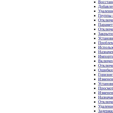
Восстан
Добавле
Удалени
Группы 
Отключе
Парамет
Отключе
Закрыти
Установк
Проблем
Использ
Назначе
Импорти
Включен
Отключе
Ошибки 
Горизон
Изменен
Установк
Просмот
Изменен
Назнача
Отключе
Удалени
Задержки