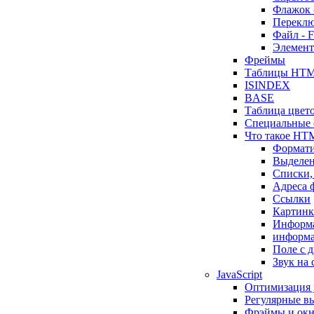
Флажок
Переклю
Файл - 
Элемен
Фреймы
Таблицы HT
ISINDEX
BASE
Таблица цвет
Специальные
Что такое HT
Формати
Выделен
Списки
Адреса 
Ссылки
Картин
Информа
информа
Поле с 
Звук на 
JavaScript
Оптимизация j
Регулярные вы
Фрэймы и окн