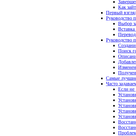
Заверше
Как зай
Первый взгляд
Руководство п
Выбор з
Вставка 
Перевод
Руководство п
Создани
Поиск г
Описани
Добавле
Изменен
Получен
Самые лучшие
Часто задавае
Если не
Установ
Установ
Установ
Установ
Установк
Восстан
Восстан
Проблем