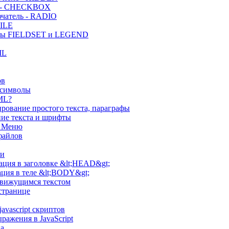
 - CHECKBOX
чатель - RADIO
FILE
ты FIELDSET и LEGEND
ML
ов
 символы
ML?
рование простого текста, параграфы
ие текста и шрифты
, Меню
файлов
ки
ция в заголовке &lt;HEAD&gt;
ция в теле &lt;BODY&gt;
движущимся текстом
странице
avascript скриптов
ражения в JavaScript
а