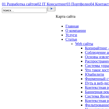
01
Разработка сайтов
02
IT Консалтинг
03
Портфолио
04
Контак
Карта сайта
Главная
О компании
Услуги
Статьи
Web сайты
Копирайтинг 
Соблюдение а
Основы извлеч
Распростране
Системы упра
Что такое хос
Юзабилити
Фирменный с
Путь в веб-ди
Контекстная 
Баннерная ре
Система Янде
Контекстная 
Фильтрование