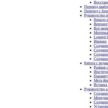
Восстан
Перевод шабло
Переход с Joom
Руководство п
Начало 
Верхнее
Все мен
Матери
Logged I
Иконки
Создани
Создани
Создан
Создани
Работа с ред
Разрыв 
Инстру
Парамет
Мета &n
Вставка
Руководство а
Создани
Менедже
Создан
Установ