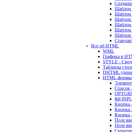
Создани
Шаблон 
Шаблон 
Шаблон 
Шаблон 
Шаблон 
Шаблон 
Стандар
Все об HTML
WML
Графика в H
STYLE - Свод
Таблицы стил
DHTML (дина
HTML-формы
Элемен
Список 
OPTGR
&lt;INP
Кнопка
Кнопка 
Кнопка 
Поле вв
Поле вв
Скрытое