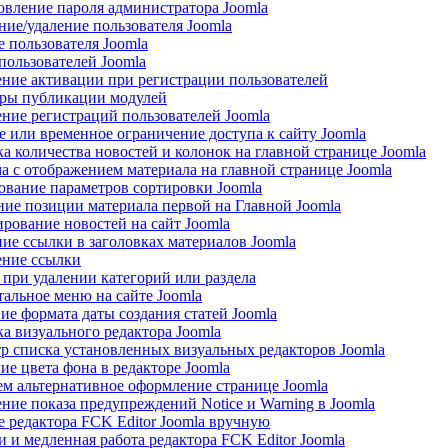
овление пароля администратора Joomla
ние/удаление пользователя Joomla
е пользователя Joomla
пользователей Joomla
ние активации при регистрации пользователей
ры публикации модулей
ние регистраций пользователей Joomla
е или временное ограничение доступа к сайту Joomla
а количества новостей и колонок на главной странице Joomla
а с отображением материала на главной странице Joomla
ование параметров сортировки Joomla
ние позиции материала первой на Главной Joomla
рование новостей на сайт Joomla
ие ссылки в заголовках материалов Joomla
ние ссылки
при удалении категорий или раздела
тальное меню на сайте Joomla
ие формата даты создания статей Joomla
а визуального редактора Joomla
р списка установленных визуальных редакторов Joomla
ие цвета фона в редакторе Joomla
ем альтернативное оформление странице Joomla
ние показа предупреждений Notice и Warning в Joomla
е редактора FCK Editor Joomla вручную
 и медленная работа редактора FCK Editor Joomla