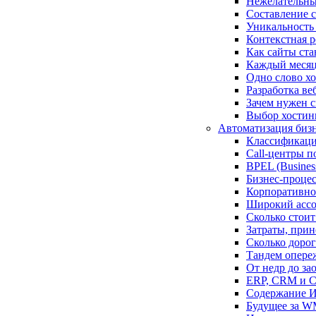
Нежелательны
Составление с
Уникальность
Контекстная р
Как сайты ста
Каждый месяц 
Одно слово хо
Разработка ве
Зачем нужен с
Выбор хостинг
Автоматизация биз
Классификаци
Call-центры 
BPEL (Busines
Бизнес-проце
Корпоративное
Широкий асс
Сколько стои
Затраты, при
Сколько дорог
Тандем опере
От недр до за
ERP, CRM и 
Содержание И
Будущее за W