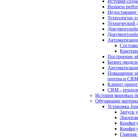
История созд
Business perf
Недостающее 
Технологии э
Технический 
Документообо
Документообор
Автоматизаци
Состоян
Критери
Построение э
Бизнес-модели
Автоматизаци
Повышение эф
центра и CRM
Клиент ориент
CRM - технол
История мировых б
Обучающие матери
Установка Joo
Запуск у
Лицензия
Конфигу
Конфигу
Главная