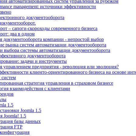
ания автоматизированных систем управления за рубежом
ormance management: источники эффективности
звено
лектронного документооборота
документооборот.
рот – сапоги-скороходы современного бизнеса
от: два в одном
я документооборота компании - непростой выбор
ие рынка систем автоматизации документооборота
и выбора системы автоматизации документооборота
ффективного документооборота
рование: задачи и инструменты
я управлением предприятия - революция или эволюция?
фективности клиенто-ориентированного бизнеса на основе инте
 систем
ированная стратегия управления в страховом бизнесе
огия взаимодействия с клиентами
рендов
алы
mla 1.5
становки Joomla 1.5
 Joomla! 1.5
рация базы данных
рация FTP
 конфигурация