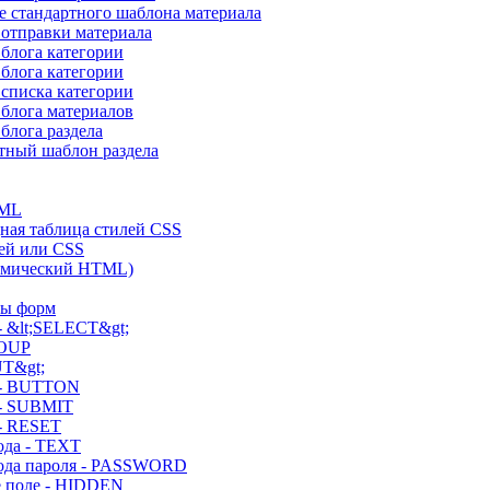
е стандартного шаблона материала
отправки материала
блога категории
блога категории
списка категории
блога материалов
блога раздела
тный шаблон раздела
TML
ная таблица стилей CSS
ей или CSS
мический HTML)
ты форм
- &lt;SELECT&gt;
OUP
UT&gt;
 - BUTTON
- SUBMIT
- RESET
ода - TEXT
ода пароля - PASSWORD
 поле - HIDDEN