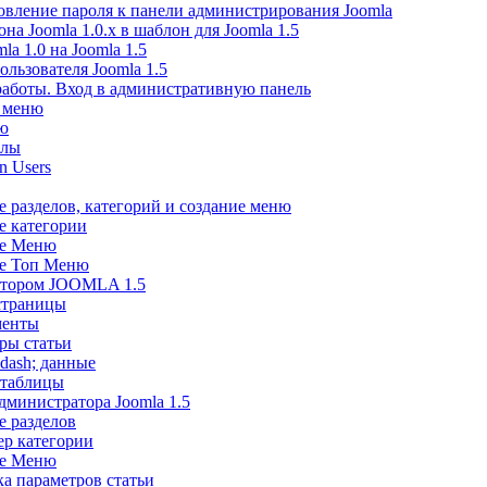
овление пароля к панели администрирования Joomla
на Joomla 1.0.x в шаблон для Joomla 1.5
la 1.0 на Joomla 1.5
ользователя Joomla 1.5
работы. Вход в административную панель
 меню
ю
алы
n Users
е разделов, категорий и создание меню
е категории
ие Меню
е Топ Меню
актором JOOMLA 1.5
страницы
менты
ры статьи
dash; данные
 таблицы
дминистратора Joomla 1.5
е разделов
р категории
ие Меню
ка параметров статьи