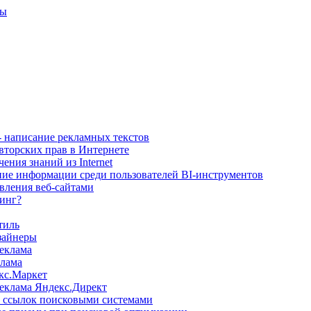
ты
- написание рекламных текстов
вторских прав в Интернете
ения знаний из Internet
ние информации среди пользователей BI-инструментов
вления веб-сайтами
тинг?
тиль
зайнеры
реклама
клама
кс.Маркет
реклама Яндекс.Директ
 ссылок поисковыми системами