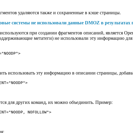
гментов удаляются также и сохраненные в кэше страницы.
ковые системы не использовали данные DMOZ в результатах 
используются при создании фрагментов описаний, является Open 
оддерживающие метатеги) не использовали эту информацию для 
="NOODP">
тить использовать эту информацию в описании страницы, добавьт
ENT="NOODP">
ется для других команд, их можно объединить. Пример:
ENT="NOODP, NOFOLLOW">
я: