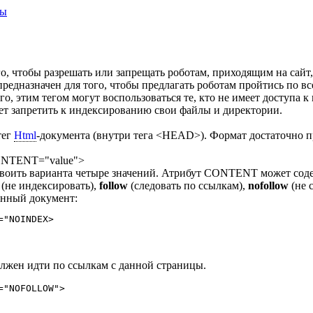
ты
го, чтобы разрешать или запрещать роботам, приходящим на сайт
 предназначен для того, чтобы предлагать роботам пройтись по в
о, этим тегом могут воспользоваться те, кто не имеет доступа к
очет запретить к индексированию свои файлы и директории.
тег
Html
-документа (внутри тега <HEAD>). Формат достаточно пр
TENT="value">
воить варианта четыре значений. Атрибут CONTENT может соде
(не индексировать),
follow
(следовать по ссылкам),
nofollow
(не 
анный документ:
="NOINDEX>
лжен идти по ссылкам с данной страницы.
="NOFOLLOW">