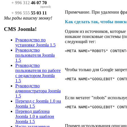
+ 996 312
46 07 70
(прямой)
Примечание. При удалении фра
+ 996 555
55 03 11
Мы рады вашему звонку!
Как сделать так, чтобы поис
CMS Joomla!
Одним из источников, которые 
никакие поисковые системы (п
Руководство по
следующий тег:
установке Joomla 1.5
Руководство
<META NAME="ROBOTS" CONTENT
пользователя Joomla
1.5
Руководство
Чтобы только для Google запре
пользователя по работе
с редактором Joomla
<META NAME="GOOGLEBOT" CONT
1.5
Руководство
администратора Joomla
1.5
Если метатег "robots" использу
Переход с Joomla 1.0 на
Joomla 1.5
<META NAME="GOOGLEBOT" CONT
Перевод шаблона
Joomla 1.0 в шаблон
Joomla 1.5
Пример использования описани
Часто задаваемые