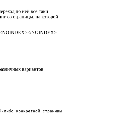
ереход по ней все-таки
инг со страницы, на которой
теги <NOINDEX></NOINDEX>
 различных вариантов
-либо конкретной страницы 
