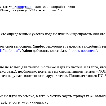
NTENT="
 Информация
 для WEB-разработчиков,
УЗ-ов, изучающх WEB-технологии.">
 что определенный участок кода не нужно индесировать или что
ает свой велосипед:
Yandex
рекомендует заключать подобный тек
el="nofollow"
,
Yahoo
добавлять класс class="
robots-nocontent
".
о не только для файлов, но также и для их частей. Для того, чт
(текстовых), необходимо пометить их специальными тегами 
жен нарушать вложенность других тегов. Понимает только ПС 
е не идти по ссылке, в теге A можно задать атрибут
rel="nofoll
lweb.ru>WEB-технологии</a>