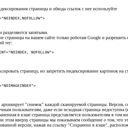
дексирования страницы и обхода ссылок с нее используйте
="NOINDEX,NOFOLLOW">
ни разделяются запятыми.
е страницы на вашем сайте только роботам Google и разрешить
й тег:
сировать страницу, но запретить индексирование картинок на с
и архивирует "снимок" каждой сканируемой страницы. Версия, с
чным пользователям, даже если исходная страница недоступна (
аненная в кэше страница представляется пользователям в том вид
ри этом вверху страницы мы показываем сообщение о том, что эт
ованной версии, нажав на ссылку "Сохранено в кэше", располож