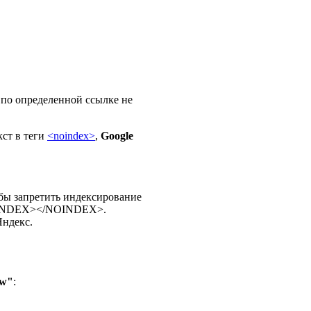
 по определенной ссылке не
ст в теги
<noindex>
,
Google
обы запретить индексирование
<NOINDEX></NOINDEX>.
Яндекс.
ow"
: