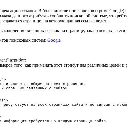
ндексацию ссылки. В большинстве поисковиков (кроме Google) п
адача данного атрибута - сообщить поисковой системе, что рейт
редаваться странице, на которую данная ссылка ведет.
ть количество внешних ссылок на странице, заключите их в 
йтов поисковых систем:
Google
tent" атрибут:
меров того, как применять этот атрибут для различных целей и
t">
та и является общим на всех страницах.

 и слов, не связанных с сайтом 

t">

 присутствует на всех страницах сайта и не связан с какой


я информация требуется на каждую страницу сайта 
