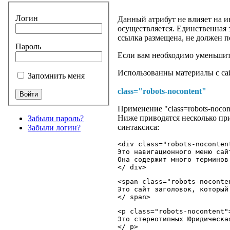
Логин
Данный атрибут не влияет на и
осуществляется. Единственная з
ссылка размещена, не должен пе
Пароль
Если вам необходимо уменьши
Использованны материалы с са
Запомнить меня
class="robots-nocontent"
Применение "class=robots-nocon
Ниже приводятся несколько при
Забыли пароль?
синтаксиса:
Забыли логин?
<div class="robots-noconten
Это навигационного меню сай
Она содержит много терминов
</ div
>
<span class="robots-noconten
Это сайт заголовок, который
<p class="robots-nocontent">
Это стереотипных Юридическа