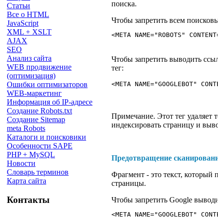
поиска.
Статьи
Все о HTML
Чтобы запретить всем поисковы
JavaScript
XML + XSLT
<META NAME="ROBOTS" CONTENT
AJAX
SEO
Анализ сайта
Чтобы запретить выводить ссыл
WEB продвижение
тег:
(оптимизация)
Ошибки оптимизаторов
WEB-маркетинг
Информация об IP-адресе
Создание Robots.txt
Примечание. Этот тег удаляет 
Создание Sitemap
индексировать страницу и выво
meta Robots
Каталоги и поисковики
Особенности SAPE
PHP + MySQL
Предотвращение сканировани
Новости
Словарь терминов
Фрагмент - это текст, который
Карта сайта
страницы.
Контакты
Чтобы запретить Google вывод
<META NAME="GOOGLEBOT" CONT