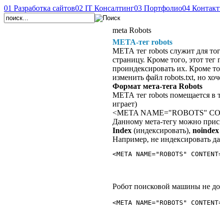
01
Разработка сайтов
02
IT Консалтинг
03
Портфолио
04
Контак
meta Robots
МЕТА-тег robots
МЕТА тег robots служит для то
страницу. Кроме того, этот тег
проиндексировать их. Кроме тог
изменить файл robots.txt, но х
Формат мета-тега Robots
МЕТА тег robots помещается в 
играет)
<META NAME="ROBOTS" CON
Данному мета-тегу можно прис
Index
(индексировать),
noindex
Например, не индексировать д
<META NAME="ROBOTS" CONTENT
Робот поисковой машины не до
<META NAME="ROBOTS" CONTENT