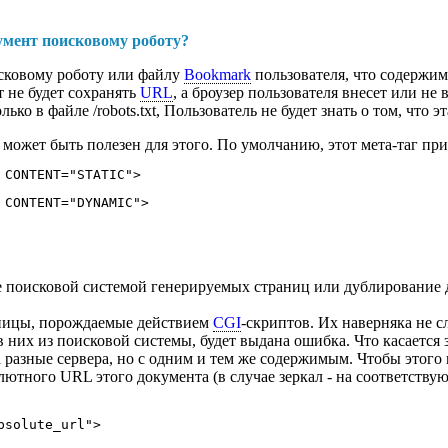
умент поисковому роботу?
сковому роботу или файлу
Bookmark
пользователя, что содержим
т не будет сохранять
URL
, а броузер пользователя внесет или не 
ко в файле /robots.txt, Пользователь не будет знать о том, что э
может быть полезен для этого. По умолчанию, этот мета-таг 
 CONTENT="STATIC">
 CONTENT="DYNAMIC">
 поисковой системой генерируемых страниц или дублирование до
аницы, порождаемые действием
CGI
-скриптов. Их наверняка не с
 них из поисковой системы, будет выдана ошибка. Что касается з
 разные сервера, но с одним и тем же содержимым. Чтобы этого 
лютного URL этого документа (в случае зеркал - на соответств
bsolute_url">