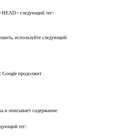
ел <HEAD> следующий тег:
решить, используйте следующий
у. Google продолжит
ска и описывает содержание
едующий тег: