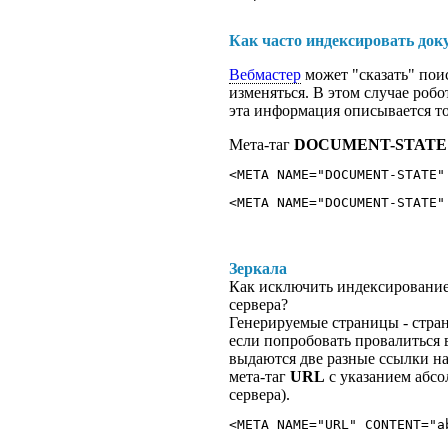
Как часто индексировать док
Вебмастер
может "сказать" пои
изменяться. В этом случае робо
эта информация описывается толь
Мета-таг
DOCUMENT-STATE
<META NAME="DOCUMENT-STATE"
<META NAME="DOCUMENT-STATE"
Зеркала
Как исключить индексирование
сервера?
Генерируемые страницы - стр
если попробовать провалиться в
выдаются две разные ссылки на
мета-таг
URL
с указанием абсо
сервера).
<META NAME="URL" CONTENT="a