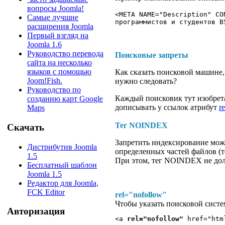
вопросы Joomla!
<META NAME="Description" CO
Самые лучшие
программистов и студентов В
расширения Joomla
Первый взгляд на
Joomla 1.6
Руководство перевода
Поисковые запреты
сайта на несколько
языков с помощью
Как сказать поисковой машине,
Joom!Fish.
нужно следовать?
Руководство по
Каждый поисковик тут изобрет
созданию карт Google
дописывать у ссылок атрибут
r
Maps
Тег NOINDEX
Скачать
Запретить индексирование можн
Дистрибутив Joomla
определенных частей файлов 
1.5
При этом, тег NOINDEX не дол
Бесплатный шаблон
Joomla 1.5
Редактор для Joomla,
FCK Editor
rel="nofollow"
Чтобы указать поисковой систем
Авторизация
<a 
rel="nofollow"
 href="htm