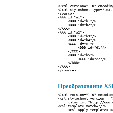
<?xml version="1.0" encodin
<?xml-stylesheet type="text
<source>

<AAA id="a1"> 

     <BBB id="b1"/> 

     <BBB id="b2"/> 

</AAA> 

<AAA id="a2"> 

     <BBB id="b3"/> 

     <BBB id="b4"/> 

     <CCC id="c1"> 

          <DDD id="d1"/> 

     </CCC> 

     <BBB id="b5"> 

          <CCC id="c2"/> 

     </BBB> 

</AAA> 

Преобразование XSLT
<?xml version="1.0" encodin
<xsl:stylesheet version = "1
     xmlns:xsl="http://www.
<xsl:template match="/"> 

     <xsl:apply-templates s