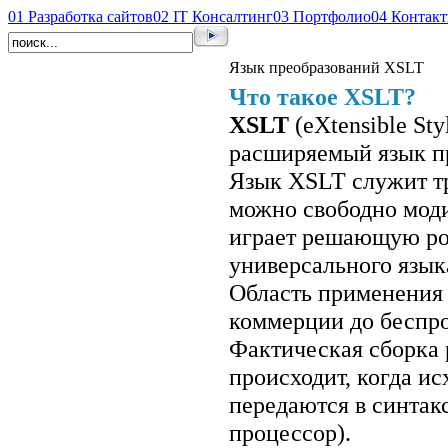
01
Разработка сайтов
02
IT Консалтинг
03
Портфолио
04
Контак
Язык преобразований XSLT
Что такое XSLT?
XSLT
(eXtensible Sty
расширяемый язык пр
Язык XSLT служит т
можно свободно мод
играет решающую ро
универсального язык
Область применения 
коммерции до беспр
Фактическая сборка
происходит, когда и
передаются в синтак
процессор).