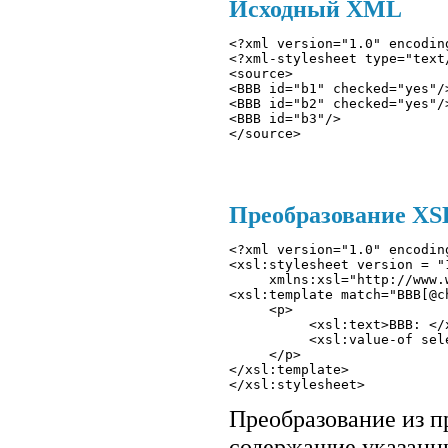
Исходный XML
<?xml version="1.0" encodin
<?xml-stylesheet type="text
<source>
<BBB id="b1" checked="yes"/
<BBB id="b2" checked="yes"/
<BBB id="b3"/> 
</source>
Преобразование XSLT
<?xml version="1.0" encodin
<xsl:stylesheet version = "1
     xmlns:xsl="http://www.
<xsl:template match="BBB[@ch
     <p>

          <xsl:text>BBB: </x
          <xsl:value-of sele
     </p> 

</xsl:template>

Преобразование из п
содержащие указанны