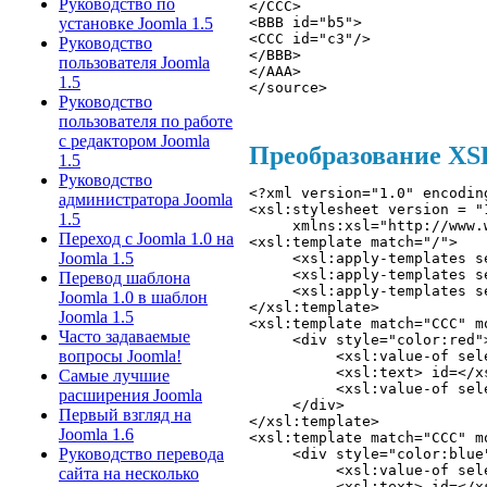
Руководство по
</CCC> 
<BBB id="b5"> 
установке Joomla 1.5
<CCC id="c3"/> 
Руководство
</BBB> 
пользователя Joomla
</AAA> 
1.5
</source> 
Руководство
пользователя по работе
с редактором Joomla
Преобразование XSLT
1.5
Руководство
<?xml version="1.0" encodin
администратора Joomla
<xsl:stylesheet version = "1
1.5
     xmlns:xsl="http://www.
Переход с Joomla 1.0 на
<xsl:template match="/"> 

Joomla 1.5
     <xsl:apply-templates s
     <xsl:apply-templates s
Перевод шаблона
     <xsl:apply-templates se
Joomla 1.0 в шаблон
</xsl:template>

Joomla 1.5
<xsl:template match="CCC" mo
Часто задаваемые
     <div style="color:red">
вопросы Joomla!
          <xsl:value-of sele
          <xsl:text> id=</xs
Самые лучшие
          <xsl:value-of sele
расширения Joomla
     </div> 

Первый взгляд на
</xsl:template>

Joomla 1.6
<xsl:template match="CCC" mo
Руководство перевода
     <div style="color:blue"
          <xsl:value-of sele
сайта на несколько
          <xsl:text> id=</xs