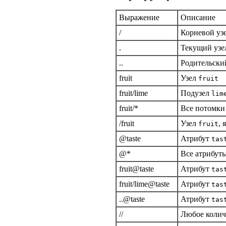
Выражение
Описание
/
Корневой уз
.
Текущий узе
..
Родительский
fruit
Узел
fruit
fruit/lime
Подузел
lim
fruit/*
Все потомки
/fruit
Узел
,
fruit
@taste
Атрибут
tas
@*
Все атрибуты
fruit@taste
Атрибут
tas
fruit/lime@taste
Атрибут
tas
..@taste
Атрибут
tas
//
Любое колич