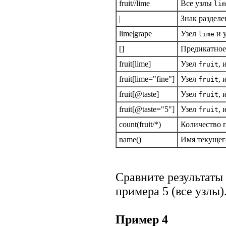
fruit//lime
Все узлы
lim
|
Знак разделе
lime|grape
Узел
и 
lime
[]
Предикатное
fruit[lime]
Узел
,
fruit
fruit[lime="fine"]
Узел
,
fruit
fruit[@taste]
Узел
,
fruit
fruit[@taste="5"]
Узел
,
fruit
count(fruit/*)
Количество 
name()
Имя текущег
Сравните результаты 
примера 5 (все узлы)
Пример 4