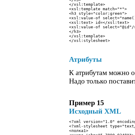
</xsl:template>
<xsl:template match="*"> 
<h3 style="color:green">
<xsl:value-of select="name(
<xsl:text> id=</xsl:text> 
<xsl:value-of select="@id"/
</h3> 
</xsl:template>
</xsl:stylesheet> 
Атрибуты
К атрибутам можно о
Надо только поставит
Пример 15
Исходный XML
<?xml version="1.0" encodin
<?xml-stylesheet type="text
<полка1>