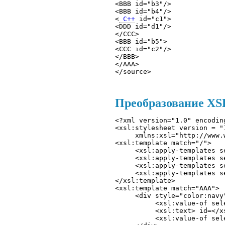
<BBB id="b3"/> 
<BBB id="b4"/> 
<
 C++
 id="c1"> 
<DDD id="d1"/> 
</CCC> 
<BBB id="b5"> 
<CCC id="c2"/> 
</BBB> 
</AAA> 
</source> 
Преобразование XSLT
<?xml version="1.0" encodin
<xsl:stylesheet version = "1
     xmlns:xsl="http://www.
<xsl:template match="/"> 

     <xsl:apply-templates se
     <xsl:apply-templates se
     <xsl:apply-templates se
     <xsl:apply-templates se
</xsl:template>

<xsl:template match="AAA"> 

     <div style="color:navy"
          <xsl:value-of sele
          <xsl:text> id=</xs
          <xsl:value-of sele