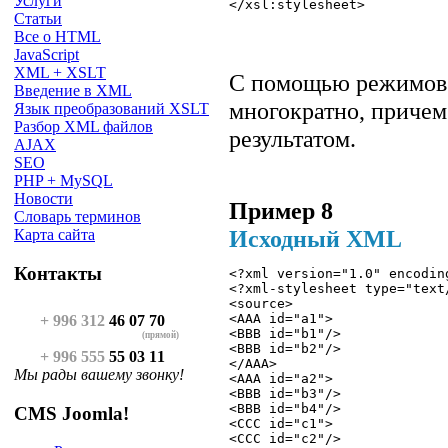
Услуги
Статьи
Все о HTML
JavaScript
XML + XSLT
С помощью режимо
Введение в XML
многократно, причем
Язык преобразований XSLT
Разбор XML файлов
результатом.
AJAX
SEO
PHP + MySQL
Новости
Пример 8
Словарь терминов
Исходный XML
Карта сайта
Контакты
<?xml version="1.0" encodin
<?xml-stylesheet type="text
<source>
<AAA id="a1"> 
+ 996 312
46 07 70
<BBB id="b1"/> 
(прямой)
<BBB id="b2"/> 
+ 996 555
55 03 11
</AAA> 
Мы рады вашему звонку!
<AAA id="a2"> 
<BBB id="b3"/> 
<BBB id="b4"/> 
CMS Joomla!
<CCC id="c1"> 
<CCC id="c2"/> 