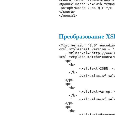
<книга isbn="5-7890-0248X">
<данные название="Web-техно
 автор="Колесников Д.Г."/> 
</книга> 

</полка1>
Преобразование XSLT
<?xml version="1.0" encodin
<xsl:stylesheet version = "1
     xmlns:xsl="http://www.
<xsl:template match="книга">
   <p> 

     <b> 

          <xsl:text>ISBN: </
     </b> 

          <xsl:value-of sele
   </p> 

   <p> 

     <b> 

          <xsl:text>Автор: <
     </b> 

          <xsl:value-of sel
   </p> 

   <p> 

     <b> 

          <xsl:text>Название