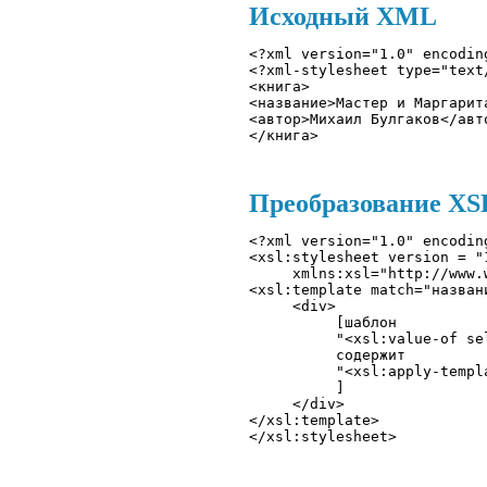
Исходный XML
<?xml version="1.0" encodin
<?xml-stylesheet type="text
<книга>
<название>Мастер и Маргарит
<автор>Михаил Булгаков</авт
</книга>
Преобразование XSLT
<?xml version="1.0" encodin
<xsl:stylesheet version = "1
     xmlns:xsl="http://www.
<xsl:template match="названи
     <div>

          [шаблон

          "<xsl:value-of sel
          содержит 

          "<xsl:apply-templa
          ]

     </div> 

</xsl:template>
