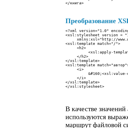
Преобразование XSLT
<?xml version="1.0" encodin
<xsl:stylesheet version = "1
     xmlns:xsl="http://www.
<xsl:template match="/"> 

     <h2>

          <xsl:apply-templat
     </h2> 

</xsl:template>

<xsl:template match="автор">
     <i>

          &#160;<xsl:value-o
     </i> 

</xsl:template>

В качестве значений
используются выраже
маршрут файловой с