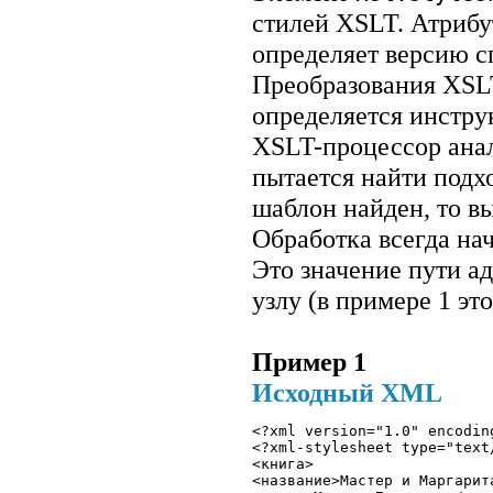
стилей XSLT. Атриб
определяет версию 
Преобразования XSL
определяется инстр
XSLT-процессор ана
пытается найти подх
шаблон найден, то в
Обработка всегда на
Это значение пути а
узлу (в примере 1 эт
Пример 1
Исходный XML
<?xml version="1.0" encodin
<?xml-stylesheet type="text
<книга>
<название>Мастер и Маргарит