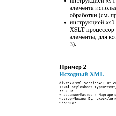
инструкцией
xsl
элемента использ
обработки (см. п
инструкцией
xsl
XSLT-процессор 
элементы, для к
3).
Пример 2
Исходный XML
divre><?xml version="1.0" e
<?xml-stylesheet type="text
<книга>

<название>Мастер и Маргарита
<автор>Михаил Булгаков</авто