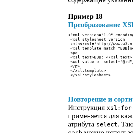
Пример 18
Преобразование XS
<?xml version="1.0" encodin
 <xsl:stylesheet version = 
 xmlns:xsl="http://www.w3.o
 <xsl:template match="BBB[n
 <p>
 <xsl:text>BBB: </xsl:text>
 <xsl:value-of select="@id"
 </p> 
 </xsl:template>
 </xsl:stylesheet> 
Повторение и сорт
Инструкция
xsl:for
применяется для каж
атрибута
. Та
select
можно использо
each