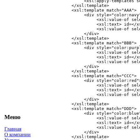
     <xsl:apply-templates s
</xsl:template>

<xsl:template match="AAA"> 

     <div style="color:navy"
          <xsl:value-of sele
          <xsl:text> id=</xs
          <xsl:value-of sele
     </div> 

</xsl:template>

<xsl:template match="BBB"> 

     <div style="color:purpl
          <xsl:value-of sele
          <xsl:text> id=</xs
          <xsl:value-of sele
     </div> 

</xsl:template>

<xsl:template match="CCC"> 

     <div style="color:red">
          <xsl:value-of sele
          <xsl:text> id=</xs
          <xsl:value-of sele
     </div> 

</xsl:template>

<xsl:template match="DDD"> 

     <div style="color:blue"
Меню
          <xsl:value-of sele
          <xsl:text> id=</xs
          <xsl:value-of sele
Главная
     </div> 

О компании
</xsl:template>
