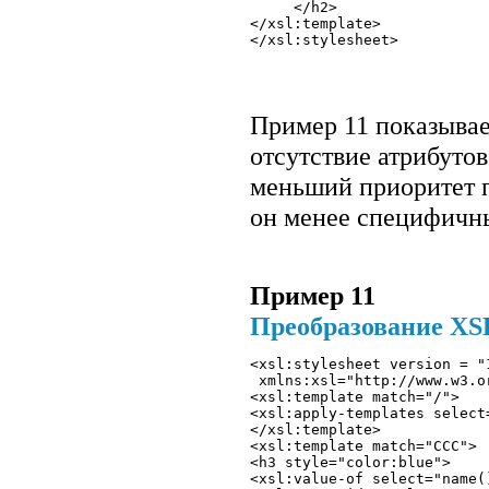
     </h2> 

</xsl:template>

Пример 11 показывае
отсутствие атрибуто
меньший приоритет 
он менее специфичн
Пример 11
Преобразование XS
<xsl:stylesheet version = "
 xmlns:xsl="http://www.w3.o
<xsl:template match="/"> 
<xsl:apply-templates select
</xsl:template>
<xsl:template match="CCC"> 
<h3 style="color:blue">
<xsl:value-of select="name(