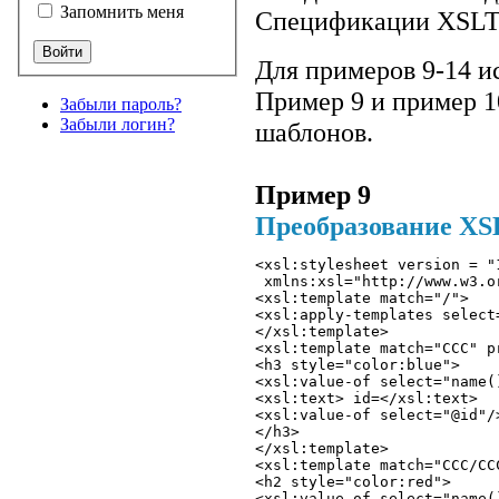
Запомнить меня
Спецификации XSLT
Для примеров 9-14 и
Пример 9 и пример 1
Забыли пароль?
Забыли логин?
шаблонов.
Пример 9
Преобразование XS
<xsl:stylesheet version = "
 xmlns:xsl="http://www.w3.o
<xsl:template match="/"> 
<xsl:apply-templates select
</xsl:template>
<xsl:template match="CCC" p
<h3 style="color:blue">
<xsl:value-of select="name(
<xsl:text> id=</xsl:text> 
<xsl:value-of select="@id"/
</h3> 
</xsl:template>
<xsl:template match="CCC/CC
<h2 style="color:red">
<xsl:value-of select="name(