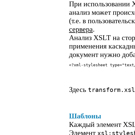
При использовании 
анализ может происх
(т.е. в пользовательс
сервера
.
Анализ XSLT на стор
применения каскадны
документ нужно доба
<?xml-stylesheet type="text
Здесь
transform.xsl
Шаблоны
Каждый элемент XSL
Элемент
xsl:styles