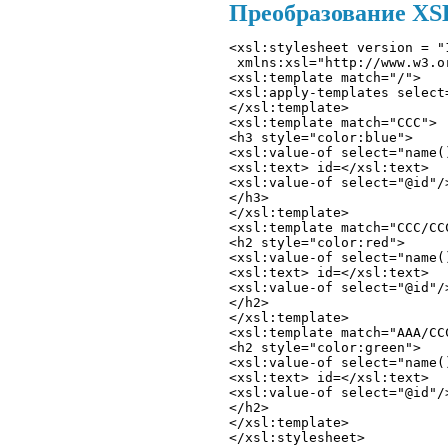
Преобразование XS
<xsl:stylesheet version = "
 xmlns:xsl="http://www.w3.o
<xsl:template match="/"> 
<xsl:apply-templates select
</xsl:template>
<xsl:template match="CCC"> 
<h3 style="color:blue">
<xsl:value-of select="name(
<xsl:text> id=</xsl:text> 
<xsl:value-of select="@id"/
</h3> 
</xsl:template>
<xsl:template match="CCC/CC
<h2 style="color:red">
<xsl:value-of select="name(
<xsl:text> id=</xsl:text> 
<xsl:value-of select="@id"/
</h2> 
</xsl:template>
<xsl:template match="AAA/CC
<h2 style="color:green">
<xsl:value-of select="name(
<xsl:text> id=</xsl:text> 
<xsl:value-of select="@id"/
</h2> 
</xsl:template>
</xsl:stylesheet> 