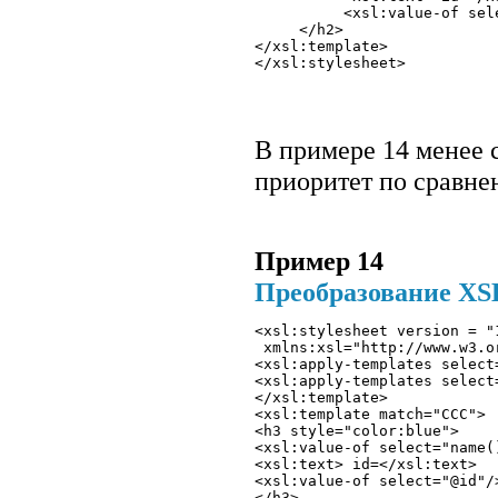
          <xsl:value-of sele
     </h2> 

</xsl:template>

В примере 14 менее
приоритет по сравн
Пример 14
Преобразование XS
<xsl:stylesheet version = "
 xmlns:xsl="http://www.w3.o
<xsl:apply-templates select
<xsl:apply-templates select
</xsl:template>
<xsl:template match="CCC"> 
<h3 style="color:blue">
<xsl:value-of select="name(
<xsl:text> id=</xsl:text> 
<xsl:value-of select="@id"/
</h3> 