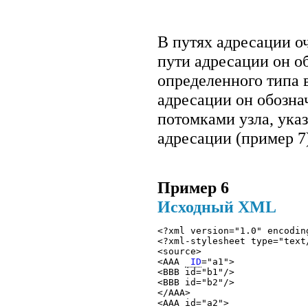
В путях адресации оч
пути адресации он об
определенного типа 
адресации он обозна
потомками узла, указ
адресации (пример 7
Пример 6
Исходный XML
<?xml version="1.0" encodin
<?xml-stylesheet type="text
<source>
<AAA 
 ID
="a1"> 
<BBB id="b1"/> 
<BBB id="b2"/> 
</AAA> 
<AAA id="a2"> 