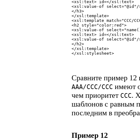
<xsl:text> id=</xsl:text> 
<xsl:value-of select="@id"/
</h3> 
</xsl:template>
<xsl:template match="CCC/CC
<h2 style="color:red">
<xsl:value-of select="name(
<xsl:text> id=</xsl:text> 
<xsl:value-of select="@id"/
</h2> 
</xsl:template>
</xsl:stylesheet> 
Сравните пример 12
имеют о
AAA/CCC/CCC
чем приоритет
. 
CCC
шаблонов с равным п
последним в преобра
Пример 12