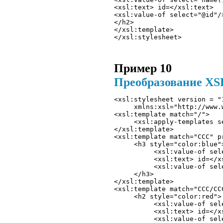
<xsl:text> id=</xsl:text> 
<xsl:value-of select="@id"/
</h2> 
</xsl:template>
</xsl:stylesheet> 
Пример 10
Преобразование XS
<xsl:stylesheet version = "1
     xmlns:xsl="http://www.
<xsl:template match="/"> 

     <xsl:apply-templates se
</xsl:template>

<xsl:template match="CCC" pr
     <h3 style="color:blue">
          <xsl:value-of sele
          <xsl:text> id=</xs
          <xsl:value-of sele
     </h3> 

</xsl:template>

<xsl:template match="CCC/CC
     <h2 style="color:red">

          <xsl:value-of sele
          <xsl:text> id=</xs
          <xsl:value-of sele