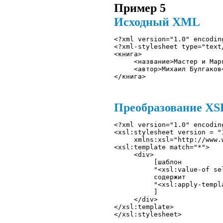
Пример 5
Исходный XML
<?xml version="1.0" encodin
<?xml-stylesheet type="text
<книга>

     <название>Мастер и Мар
     <автор>Михаил Булгаков<
Преобразование XSLT
<?xml version="1.0" encodin
<xsl:stylesheet version = "1
     xmlns:xsl="http://www.
<xsl:template match="*"> 

     <div>

          [шаблон

          "<xsl:value-of sel
          содержит 

          "<xsl:apply-templa
          ]

     </div> 

</xsl:template>
