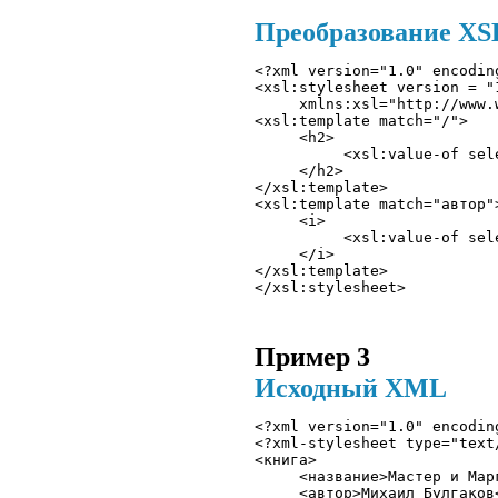
Преобразование XSLT
<?xml version="1.0" encodin
<xsl:stylesheet version = "1
     xmlns:xsl="http://www.
<xsl:template match="/"> 

     <h2>

          <xsl:value-of sele
     </h2> 

</xsl:template>

<xsl:template match="автор">
     <i>

          <xsl:value-of sele
     </i> 

</xsl:template>

Пример 3
Исходный XML
<?xml version="1.0" encodin
<?xml-stylesheet type="text
<книга>

     <название>Мастер и Мар
     <автор>Михаил Булгаков<