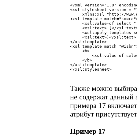
<?xml version="1.0" encodin
<xsl:stylesheet version = "1
     xmlns:xsl="http://www.
<xsl:template match="книга">
     <xsl:value-of select=".
     <xsl:text> [</xsl:text>
     <xsl:apply-templates se
     <xsl:text>]</xsl:text> 
</xsl:template> 

<xsl:template match="@isbn">
     <b> 

         <xsl:value-of selec
     </b> 

</xsl:template>

Также можно выбират
не содержат данный 
примера 17 включает
атрибут присутствует
Пример 17