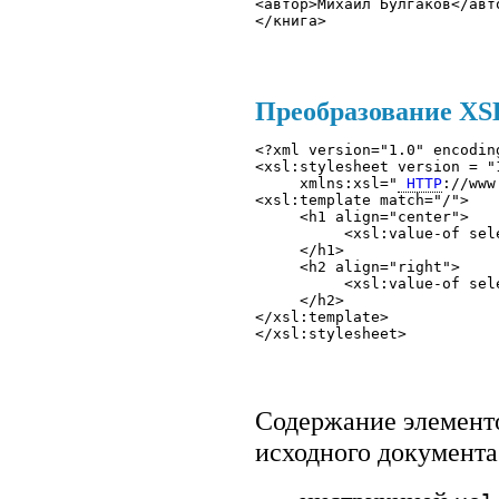
<автор>Михаил Булгаков</авт
</книга>
Преобразование XSLT
<?xml version="1.0" encodin
<xsl:stylesheet version = "1
     xmlns:xsl="
 HTTP
://www
<xsl:template match="/"> 

     <h1 align="center">

          <xsl:value-of sel
     </h1> 

     <h2 align="right">

          <xsl:value-of sele
     </h2> 

</xsl:template>

Содержание элементо
исходного документ