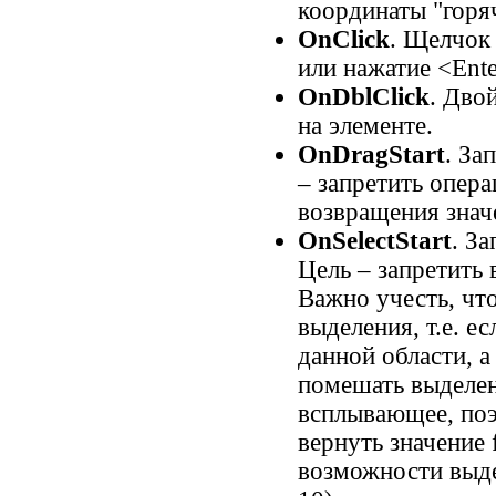
координаты "горяч
OnClick
. Щелчок
или нажатие <Ente
OnDblClick
. Дво
на элементе.
OnDragStart
. За
– запретить опер
возвращения значе
OnSelectStart
. З
Цель – запретить
Важно учесть, чт
выделения, т.е. е
данной области, а
помешать выделе
всплывающее, поэ
вернуть значение 
возможности выде