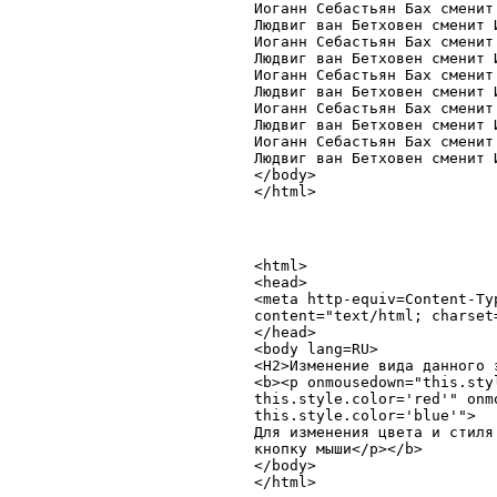
Иоганн Себастьян Бах сменит
Людвиг ван Бетховен сменит 
Иоганн Себастьян Бах сменит
Людвиг ван Бетховен сменит 
Иоганн Себастьян Бах сменит
Людвиг ван Бетховен сменит 
Иоганн Себастьян Бах сменит
Людвиг ван Бетховен сменит 
Иоганн Себастьян Бах сменит
Людвиг ван Бетховен сменит 
</body>

<html>

<head>

<meta http-equiv=Content-Typ
content="text/html; charset=
</head>

<body lang=RU>

<H2>Изменение вида данного э
<b><p onmousedown="this.sty
this.style.color='red'" onm
this.style.color='blue'">

Для изменения цвета и стиля
кнопку мыши</p></b>

</body>
