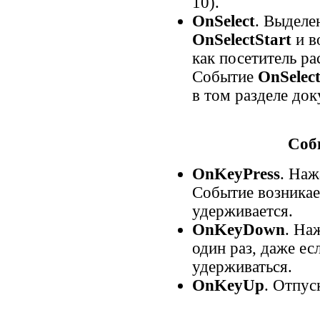
10).
OnSelect
. Выделе
OnSelectStart
и в
как посетитель р
Событие
OnSelec
в том разделе док
Соб
OnKeyPress
. Наж
Событие возникае
удерживается.
OnKeyDown
. На
один раз, даже е
удерживаться.
OnKeyUp
. Отпус