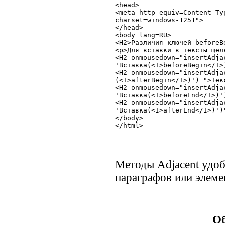
<head>

<meta http-equiv=Content-Ty
charset=windows-1251">

</head>

<body lang=RU>

<H2>Различия ключей beforeB
<p>Для вставки в тексты щел
<H2 onmousedown="insertAdja
'Вставка(<I>beforeBegin</I>)
<H2 onmousedown="insertAdja
(<I>afterBegin</I>)') ">Текс
<H2 onmousedown="insertAdja
'Вставка(<I>beforeEnd</I>)')
<H2 onmousedown="insertAdja
'Вставка(<I>afterEnd</I>)')"
</body>

</html>
Методы Adjacent удоб
параграфов или элеме
Об