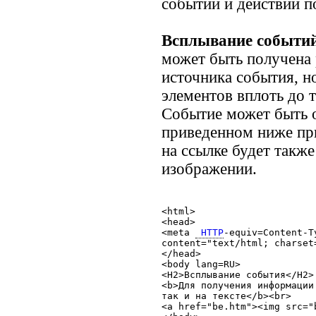
событий и действии 
Всплывание событи
может быть получена 
источника события, но
элементов вплоть до 
Событие может быть 
приведенном ниже п
на ссылке будет такж
изображении.
<html>

<head>

<meta 
 HTTP
-equiv=Content-Ty
content="text/html; charset=
</head>

<body lang=RU>

<H2>Всплывание события</H2>

<b>Для получения информации
так и на тексте</b><br>

<a href="be.htm"><img src="