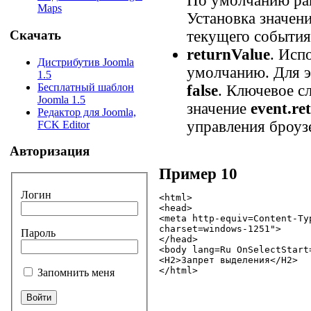
По умолчанию р
Maps
Установка значен
текущего события
Скачать
returnValue
. Исп
Дистрибутив Joomla
умолчанию. Для э
1.5
Бесплатный шаблон
false
. Ключевое с
Joomla 1.5
значение
event.r
Редактор для Joomla,
управления броуз
FCK Editor
Авторизация
Пример 10
Логин
<html>

<head>

<meta http-equiv=Content-Ty
charset=windows-1251">

Пароль
</head>

<body lang=Ru OnSelectStart
<H2>Запрет выделения</H2>

</html>
Запомнить меня