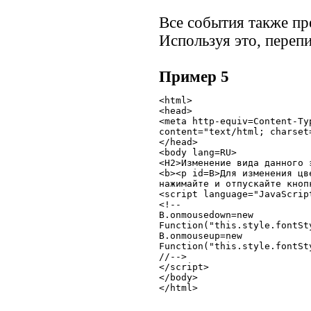
Все события также пр
Используя это, переп
Пример 5
<html>

<head>

<meta http-equiv=Content-Typ
content="text/html; charset=
</head>

<body lang=RU>

<H2>Изменение вида данного э
<b><p id=B>Для изменения цв
нажимайте и отпускайте кнопк
<script language="JavaScript
<!--

B.onmousedown=new

Function("this.style.fontSt
B.onmouseup=new

Function("this.style.fontSt
//-->

</script>

</body>
