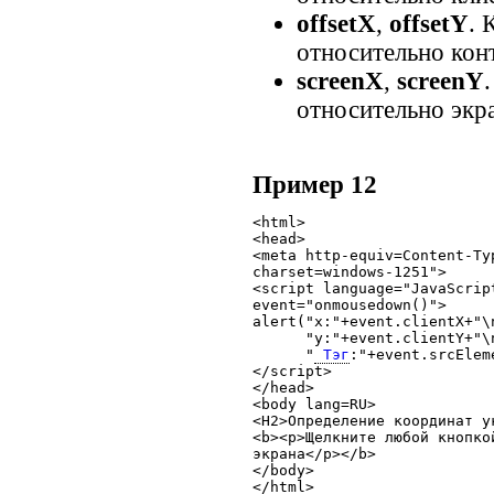
offsetX
,
offsetY
. 
относительно кон
screenX
,
screenY
относительно экр
Пример 12
<html>

<head>

<meta http-equiv=Content-Ty
charset=windows-1251">

<script language="JavaScrip
event="onmousedown()">

alert("x:"+event.clientX+"\n
      "y:"+event.clientY+"\n
      "
 Тэг
:"+event.srcElem
</script>

</head>

<body lang=RU>

<H2>Определение координат у
<b><p>Щелкните любой кнопко
экрана</p></b>

</body>

</html>