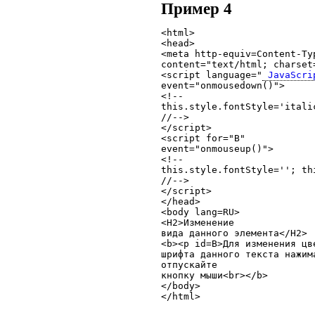
Пример 4
<html>

<head>

<meta http-equiv=Content-Typ
content="text/html; charset=
<script language="
 JavaScri
event="onmousedown()">

<!--

this.style.fontStyle='itali
//-->

</script>

<script for="B"

event="onmouseup()">

<!--

this.style.fontStyle=''; th
//-->

</script>

</head>

<body lang=RU>

<H2>Изменение

вида данного элемента</H2>

<b><p id=B>Для изменения цве
шрифта данного текста нажима
отпускайте

кнопку мыши<br></b>

</body>
