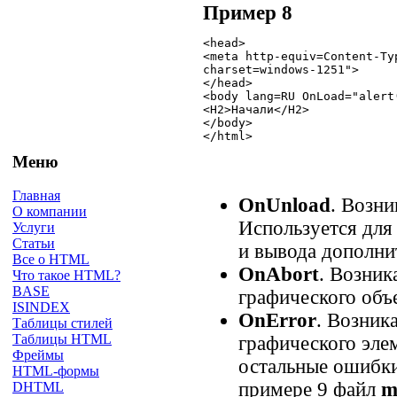
Пример 8
<head>

<meta http-equiv=Content-Ty
charset=windows-1251">

</head>

<body lang=RU OnLoad="alert(
<H2>Начали</H2>

</body>

</html>
Меню
Главная
OnUnload
. Возни
О компании
Используется для
Услуги
Статьи
и вывода дополни
Все о HTML
OnAbort
. Возник
Что такое HTML?
BASE
графического объе
ISINDEX
OnError
. Возник
Таблицы стилей
Таблицы HTML
графического эле
Фреймы
остальные ошибки 
HTML-формы
примере 9 файл
m
DHTML