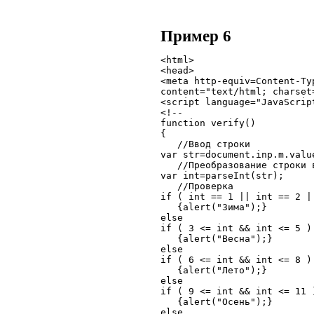
Пример 6
<html>

<head>

<meta http-equiv=Content-Typ
content="text/html; charset=
<script language="JavaScript
<!--

function verify()

{

   //Ввод строки

var str=document.inp.m.value
   //Преобразование строки в
var int=parseInt(str);

   //Проверка

if ( int == 1 || int == 2 ||
   {alert("Зима");}  

else

if ( 3 <= int && int <= 5 ) 
   {alert("Весна");}  

else

if ( 6 <= int && int <= 8 ) 
   {alert("Лето");}  

else

if ( 9 <= int && int <= 11 )
   {alert("Осень");}  

else
