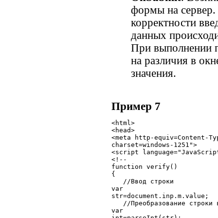
формы на сервер.
корректности вве
данных происходи
При выполнении п
на различия в окн
значения.
Пример 7
<html>

<head>

<meta http-equiv=Content-Ty
charset=windows-1251">

<script language="JavaScript
<!--

function verify()

{

   //Ввод строки

var

str=document.inp.m.value;

   //Преобразование строки в
var

int=parseInt(str);
