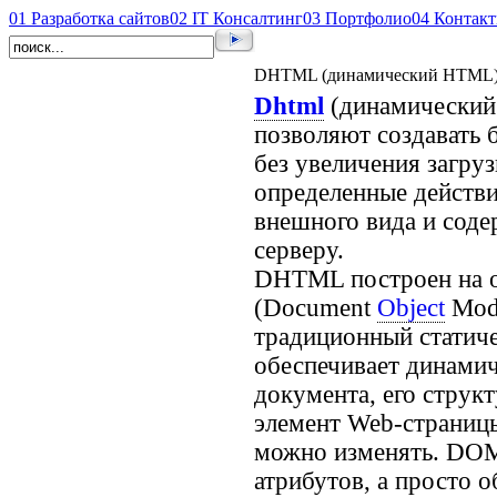
01
Разработка сайтов
02
IT Консалтинг
03
Портфолио
04
Контак
DHTML (динамический HTML
Dhtml
(динамически
позволяют создавать 
без увеличения загру
определенные действи
внешного вида и соде
серверу.
DHTML построен на о
(Document
Object
Mod
традиционный стати
обеспечивает динами
документа, его струк
элемент Web-страницы
можно изменять. DOM
атрибутов, а просто 