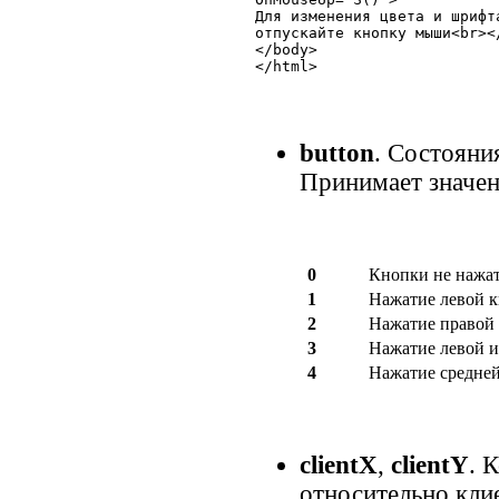
Для изменения цвета и шрифт
отпускайте кнопку мыши<br></
</body>

</html>
button
. Состояни
Принимает значен
0
Кнопки не нажа
1
Нажатие левой 
2
Нажатие правой
3
Нажатие левой и
4
Нажатие средне
clientX
,
clientY
. 
относительно клие