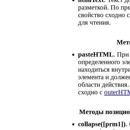
разметкой. По пр
свойство сходно 
для чтения.
Мет
pasteHTML
. При
определенного эл
находиться внутр
элемента и долж
области действия
сходно с
outerHT
Методы позицио
collapse([prm1])
.