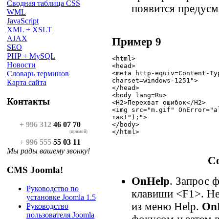
Сводная таблица CSS
появится предусм
WML
JavaScript
XML + XSLT
AJAX
Пример 9
SEO
PHP + MySQL
<html>

Новости
<head>

<meta http-equiv=Content-Ty
Словарь терминов
charset=windows-1251">

Карта сайта
</head>

<body lang=Ru>

Контакты
<H2>Перехват ошибок</H2>

<img src="m.gif" OnError="al
так!");">

+ 996 312
46 07 70
</body>

</html>
(прямой)
+ 996 555
55 03 11
Мы рады вашему звонку!
С
CMS Joomla!
OnHelp
. Запрос 
Руководство по
клавиши <F1>. Не
установке Joomla 1.5
из меню Help.
On
Руководство
пользователя Joomla