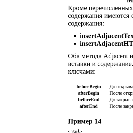
М
Кроме перечисленных
содержания имеются е
содержания:
insertAdjacentTe
insertAdjacent
Оба метода Adjacent 
вставки и содержание
ключами:
beforeBegin
До открыва
afterBegin
После откр
beforeEnd
До закрыва
afterEnd
После закр
Пример 14
<html>
