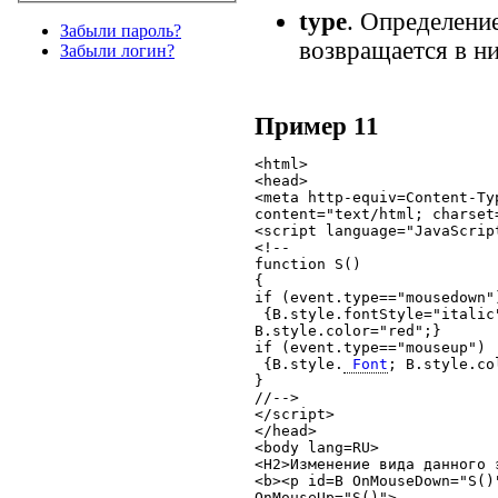
type
. Определени
Забыли пароль?
возвращается в н
Забыли логин?
Пример 11
<html>

<head>

<meta http-equiv=Content-Typ
content="text/html; charset=
<script language="JavaScript
<!--

function S()

{

if (event.type=="mousedown")
 {B.style.fontStyle="italic"
B.style.color="red";}

if (event.type=="mouseup")

 {B.style.
 Font
; B.style.co
}

//-->

</script>

</head>

<body lang=RU>

<H2>Изменение вида данного э
<b><p id=B OnMouseDown="S()"
OnMouseUp="S()">
