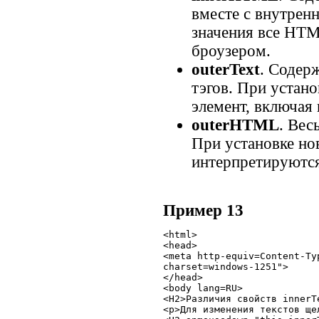
вместе с внутрен
значения все HTM
броузером.
outerText
. Содер
тэгов. При устано
элемент, включая 
outerHTML
. Вес
При установке но
интерпретируются
Пример 13
<html>

<head>

<meta http-equiv=Content-Ty
charset=windows-1251">

</head>

<body lang=RU>

<H2>Различия свойств innerT
<p>Для изменения текстов ще