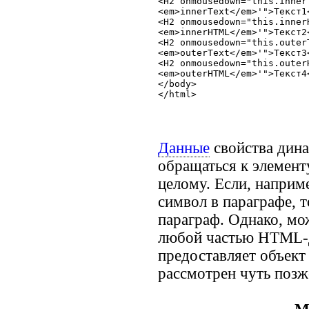
<H2 onmousedown="this.inner
<em>innerText</em>'">Текст1<
<H2 onmousedown="this.inner
<em>innerHTML</em>'">Текст2<
<H2 onmousedown="this.outer
<em>outerText</em>'">Текст3<
<H2 onmousedown="this.outer
<em>outerHTML</em>'">Текст4<
</body>

</html>
Данные
свойства дина
обращаться к элемент
целому. Если, наприм
символ в параграфе, т
параграф. Однако, м
любой частью HTML-
предоставляет объект
рассмотрен чуть позж