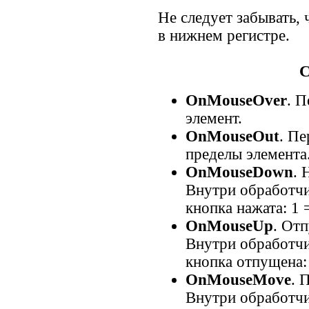
Не следует забывать, 
в нижнем регистре.
С
OnMouseOver
. 
элемент.
OnMouseOut
. П
пределы элемента
OnMouseDown
. 
Внутри обработчик
кнопка нажата: 1 =
OnMouseUp
. От
Внутри обработчик
кнопка отпущена: 
OnMouseMove
. 
Внутри обработчик