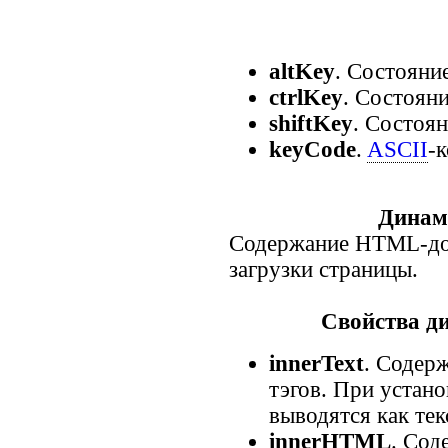
altKey
. Состояни
ctrlKey
. Состоян
shiftKey
. Состоя
keyCode
.
ASCII
-
Динам
Содержание HTML-до
загрузки страницы.
Свойства д
innerText
. Содер
тэгов. При устан
выводятся как тек
innerHTML
. Сод