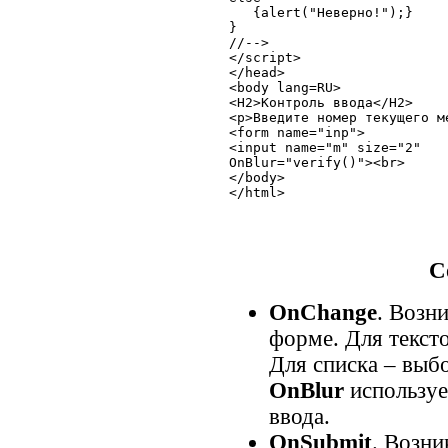
   {alert("Неверно!");}  

}

//-->

</script>

</head>

<body lang=RU>

<H2>Контроль ввода</H2>

<p>Введите номер текущего ме
<form name="inp">

<input name="m" size="2"

OnBlur="verify()"><br>

</body>

</html>
С
OnChange
. Возн
форме. Для тексто
Для списка – выбо
OnBlur
используе
ввода.
OnSubmit
. Возни