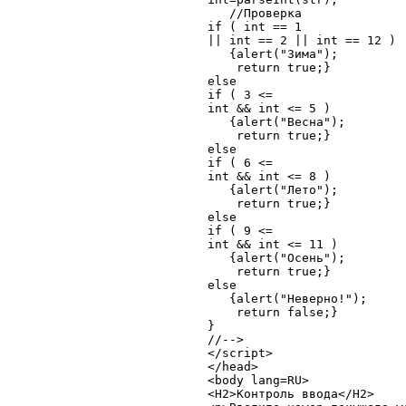
   //Проверка

if ( int == 1

|| int == 2 || int == 12 ) 

   {alert("Зима");

    return true;}  

else

if ( 3 <=

int && int <= 5 ) 

   {alert("Весна");

    return true;}  

else

if ( 6 <=

int && int <= 8 ) 

   {alert("Лето");

    return true;}  

else

if ( 9 <=

int && int <= 11 ) 

   {alert("Осень");

    return true;}  

else

   {alert("Неверно!");

    return false;}  

}

//-->

</script>

</head>

<body lang=RU>

<H2>Контроль ввода</H2>
