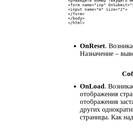
<p>Введите номер текущего ме
<form name="inp" OnSubmit="
<input name="m" size="2">

</form>

</body>

</html>
OnReset
. Возник
Назначение – выв
Со
OnLoad
. Возника
отображения стра
отображения заст
других однократн
страницы. Как над