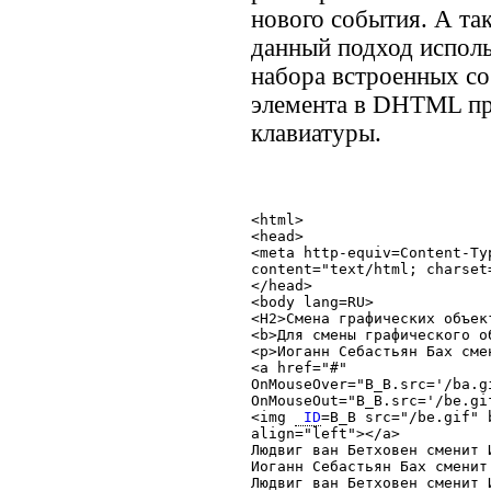
нового события. А та
данный подход исполь
набора встроенных со
элемента в DHTML пр
клавиатуры.
<html>

<head>

<meta http-equiv=Content-Typ
content="text/html; charset=
</head>

<body lang=RU>

<H2>Смена графических объек
<b>Для смены графического о
<p>Иоганн Себастьян Бах сме
<a href="#"

OnMouseOver="B_B.src='/ba.gi
OnMouseOut="B_B.src='/be.gif
<img 
 ID
=B_B src="/be.gif" b
align="left"></a>

Людвиг ван Бетховен сменит 
Иоганн Себастьян Бах сменит
Людвиг ван Бетховен сменит 