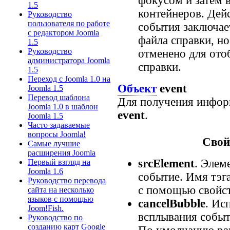
фокусом и затем 
1.5
контейнеров. Дей
Руководство
пользователя по работе
события заключае
с редактором Joomla
файла справки, н
1.5
Руководство
отменено для ото
администратора Joomla
справки.
1.5
Переход с Joomla 1.0 на
Объект
event
Joomla 1.5
Перевод шаблона
Для получения инфор
Joomla 1.0 в шаблон
event
.
Joomla 1.5
Часто задаваемые
вопросы Joomla!
Свой
Самые лучшие
расширения Joomla
srcElement
. Элем
Первый взгляд на
Joomla 1.6
событие. Имя тэг
Руководство перевода
с помощью свойс
сайта на несколько
языков с помощью
cancelBubble
. Ис
Joom!Fish.
всплывания событ
Руководство по
созданию карт Google