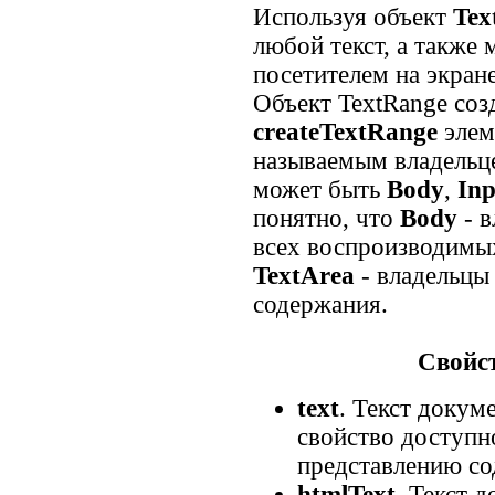
Используя объект
Tex
любой текст, а также 
посетителем на экране
Объект TextRange соз
createTextRange
элем
называемым владельце
может быть
Body
,
Inp
понятно, что
Body
- в
всех воспроизводимы
TextArea
- владельцы 
содержания.
Свойст
text
. Текст докум
свойство доступн
представлению со
htmlText
. Текст 