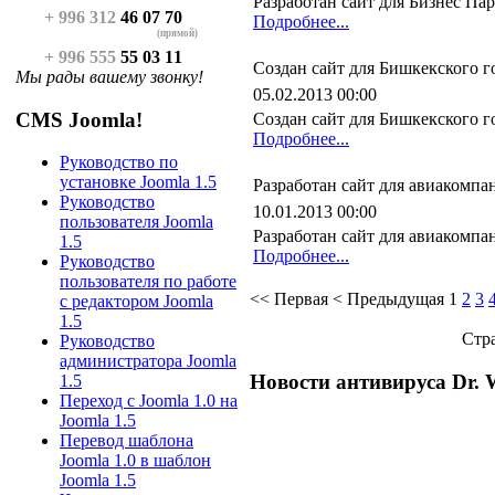
Разработан сайт для Бизнес Пар
+ 996 312
46 07 70
Подробнее...
(прямой)
+ 996 555
55 03 11
Создан сайт для Бишкекского 
Мы рады вашему звонку!
05.02.2013 00:00
CMS Joomla!
Создан сайт для Бишкекского г
Подробнее...
Руководство по
установке Joomla 1.5
Разработан сайт для авиакомпа
Руководство
10.01.2013 00:00
пользователя Joomla
Разработан сайт для авиакомпан
1.5
Подробнее...
Руководство
пользователя по работе
<<
Первая
<
Предыдущая
1
2
3
с редактором Joomla
1.5
Стра
Руководство
администратора Joomla
Новости антивируса Dr. 
1.5
Переход с Joomla 1.0 на
Joomla 1.5
Перевод шаблона
Joomla 1.0 в шаблон
Joomla 1.5