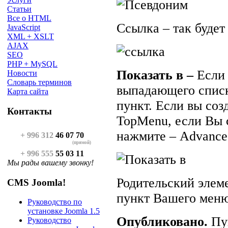
Статьи
Все о HTML
Ссылка – так буде
JavaScript
XML + XSLT
AJAX
SEO
PHP + MySQL
Показать в –
Если 
Новости
Словарь терминов
выпадающего списк
Карта сайта
пункт. Если вы соз
Контакты
Top
Menu
, если Вы
нажмите –
Advance
+ 996 312
46 07 70
(прямой)
+ 996 555
55 03 11
Мы рады вашему звонку!
Родительский элеме
CMS Joomla!
пункт Вашего меню
Руководство по
установке Joomla 1.5
Опубликовано.
Пун
Руководство