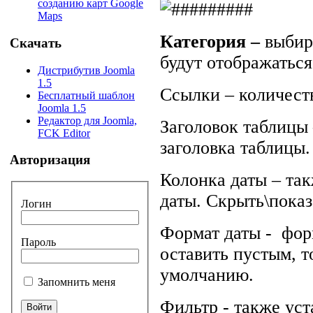
созданию карт Google
Maps
Категория –
выбира
Скачать
будут отображаться
Дистрибутив Joomla
1.5
Ссылки – количеств
Бесплатный шаблон
Joomla 1.5
Редактор для Joomla,
Заголовок таблицы
FCK Editor
заголовка таблицы.
Авторизация
Колонка даты – та
даты. Скрыть\показ
Логин
Формат даты -
форм
Пароль
оставить пустым, т
умолчанию.
Запомнить меня
Фильтр - также уст