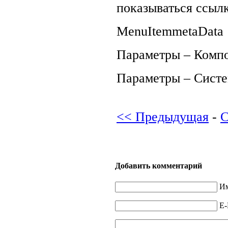
показываться ссыл
Menu
Item
meta
Data
Параметры – Комп
Параметры – Сист
<< Предыдущая
-
С
Добавить комментарий
Им
E-