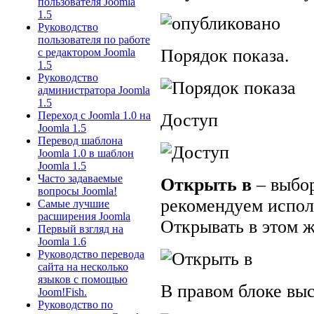
пользователя Joomla
1.5
Руководство
пользователя по работе
Порядок показа.
с редактором Joomla
1.5
Руководство
администратора Joomla
1.5
Переход с Joomla 1.0 на
Доступ
Joomla 1.5
Перевод шаблона
Joomla 1.0 в шаблон
Joomla 1.5
Часто задаваемые
Открыть в
– выбор
вопросы Joomla!
рекомендуем испол
Самые лучшие
расширения Joomla
Открывать в этом ж
Первый взгляд на
Joomla 1.6
Руководство перевода
сайта на несколько
языков с помощью
В правом блоке вы
Joom!Fish.
Руководство по