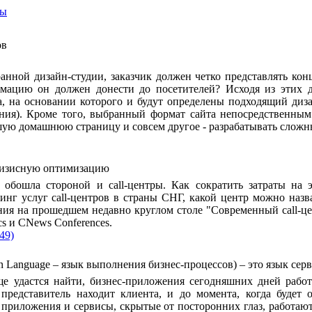
ты
ов
ранной дизайн-студии, заказчик должен четко представлять кон
мацию он должен донести до посетителей? Исходя из этих 
а, на основании которого и будут определены подходящий диз
ния). Кроме того, выбранный формат сайта непосредственным 
шую домашнюю страницу и совсем другое - разрабатывать сложн
кризисную оптимизацию
 обошла стороной и call-центры. Как сократить затраты на 
нг услуг call-центров в страны СНГ, какой центр можно назв
ия на прошедшем недавно круглом столе "Современный call-цен
s и CNews Conferences.
49)
on Language – язык выполнения бизнес-процессов) – это язык сер
ще удастся найти, бизнес-приложения сегодняшних дней работ
представитель находит клиента, и до момента, когда будет 
приложения и сервисы, скрытые от посторонних глаз, работают 