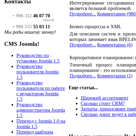
Контакты
Интегрирование сегодняшних 
является большой проблемой.
Подробнее...
Комментарии (980
+ 996 312
46 07 70
(прямой)
+ 996 555
55 03 11
Бизнес-процессы и XML
Мы рады вашему звонку!
Для описания систем и прило
которых занимает язык BPEL4WS
CMS Joomla!
Подробнее...
Комментарии (6)
Руководство по
Корпоративное планирование: в
установке Joomla 1.5
Типичный процесс планиров
Руководство
планирование - это использова
пользователя Joomla
Подробнее...
Комментарии (2)
1.5
Руководство
Еще статьи...
пользователя по работе
с редактором Joomla
Широкий ассортимент
1.5
Сколько стоит CRM?
Руководство
Затраты, приносящие при
администратора Joomla
Сколько дорог ведет к раб
1.5
Переход с Joomla 1.0 на
Joomla 1.5
Перевод шаблона