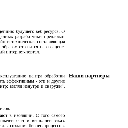
цепцию будущего веб-ресурса. О
данных разработчики предложат
айн и техническая составляющая
образом отразится на его цене.
ый интернет-портал.
Наши партнёры
эксплуатацию центра обработки
ать эффективным - эти и другие
тр: взгляд изнутри и снаружи",
висов.
ают в изоляции. С того самого
оплачен счет и выполнен заказ,
для создания бизнес-процессов.