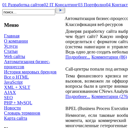
01
Разработка сайтов
02
IT Консалтинг
03
Портфолио
04
Контак
Автоматизация бизнес-процесс
Меню
Классификация веб-ресурсов
Доверяя разработку сайта выб
Главная
чем будет сайт? Какую инфор
О компании
определиться с форматом сайт
Услуги
(система навигации и управле
Статьи
Ведь одно дело создать неболь
Web сайты
Подробнее...
Комментарии (86)
Автоматизация бизнес-
процессов
Call-центры попали под анти
История мировых брендов
Тема финансового кризиса не
Все о HTML
вызовов, возможен ли оффшори
JavaScript
вопросы были в центре вниман
XML + XSLT
организованном CNews Analytic
AJAX
Подробнее...
Комментарии (276
SEO
PHP + MySQL
Новости
BPEL (Business Process Executi
Словарь терминов
Немногие, если таковые вооб
Карта сайта
момента, когда коммерческий 
многочисленные гетерогенные 