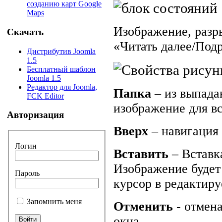
созданию карт Google
Maps
Изображение, разр
Скачать
«Читать далее/Под
Дистрибутив Joomla
1.5
Бесплатный шаблон
Joomla 1.5
Редактор для Joomla,
Папка
– из выпада
FCK Editor
изображение для вс
Авторизация
Вверх
– навигация
Логин
Вставить
– Вставк
Изображение будет 
Пароль
курсор в редактиру
Запомнить меня
Отменить
- отмен
окна.