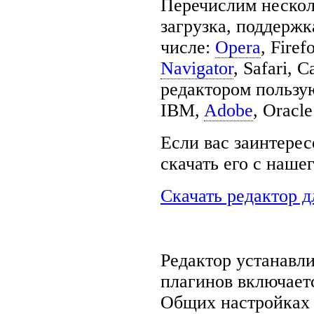
Перечислим нескол
загрузка, поддержк
числе:
Opera
,
Firef
Navigator
,
Safari,
C
редактором пользу
IBM,
Adobe
, Oracle
Если вас заинтерес
скачать его с наше
Скачать редактор д
Редактор устанавли
плагинов включаетс
Общих настройках 