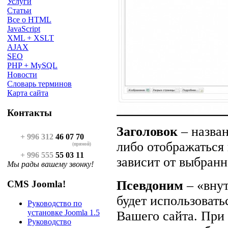
Услуги
Статьи
Все о HTML
JavaScript
XML + XSLT
AJAX
SEO
PHP + MySQL
Новости
Словарь терминов
Карта сайта
Контакты
Заголовок
– назван
+ 996 312
46 07 70
либо отображаться 
(прямой)
+ 996 555
55 03 11
зависит от выбранн
Мы рады вашему звонку!
Псевдоним
– «вну
CMS Joomla!
будет использовать
Руководство по
установке Joomla 1.5
Вашего сайта. При
Руководство