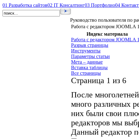
01
Разработка сайтов
02
IT Консалтинг
03
Портфолио
04
Контак
Руководство пользователя по ра
Работа с редактором JOOMLA 1
Индекс материала
Работа с редактором JOOMLA 1
Разрыв страницы
Инструменты
Параметры статьи
Мета – данные
Вставка таблицы
Все страницы
Страница 1 из 6
После многолетней
много различных ре
них были свои плю
редакторов мы выб
Данный редактор п