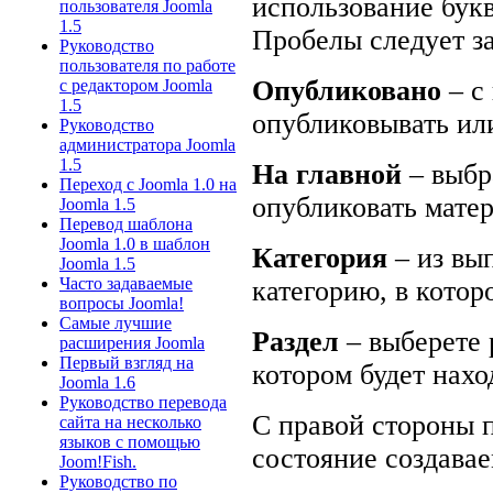
использование букв
пользователя Joomla
1.5
Пробелы следует за
Руководство
пользователя по работе
Опубликовано
– с
с редактором Joomla
1.5
опубликовывать или
Руководство
администратора Joomla
1.5
На главной
– выбр
Переход с Joomla 1.0 на
опубликовать матер
Joomla 1.5
Перевод шаблона
Joomla 1.0 в шаблон
Категория
– из вы
Joomla 1.5
Часто задаваемые
категорию, в котор
вопросы Joomla!
Самые лучшие
Раздел
– выберете 
расширения Joomla
Первый взгляд на
котором будет нахо
Joomla 1.6
Руководство перевода
С правой стороны 
сайта на несколько
языков с помощью
состояние создавае
Joom!Fish.
Руководство по