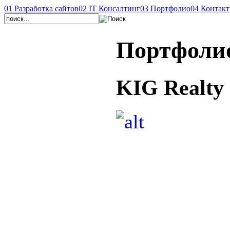
01
Разработка сайтов
02
IT Консалтинг
03
Портфолио
04
Контак
Портфоли
KIG Realty