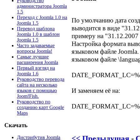
Руководство
администратора Joomla
1.5
Переход с Joomla 1.0 на
По умолчанию дата созд
Joomla 1.5
выводится в виде "31.12
Перевод шаблона
Joomla 1.0 в шаблон
примеру на "31.12.2007 
Joomla 1.5
Настройка формата выво
Часто задаваемые
языковом файле Joomla.
вопросы Joomla!
Самые лучшие
языковом файле \languag
расширения Joomla
Первый взгляд на
Joomla 1.6
DATE_FORMAT_LC=%
Руководство перевода
сайта на несколько
И заменяем её на:
языков с помощью
Joom!Fish.
Руководство по
DATE_FORMAT_LC=%d
созданию карт Google
Maps
Скачать
<< Предыдущая
-
Дистрибутив Joomla