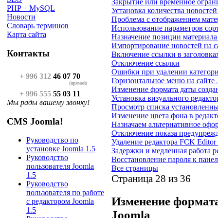
Закрытие или временное ограни
PHP + MySQL
Установка количества новостей
Новости
Проблема с отображением матер
Словарь терминов
Использование параметров сор
Карта сайта
Назначение позиции материала 
Импортирование новостей на с
Контакты
Включение ссылки в заголовка
Отключение ссылки
Ошибки при удалении категори
+ 996 312
46 07 70
Горизонтальное меню на сайте 
(прямой)
Изменение формата даты создан
+ 996 555
55 03 11
Установка визуального редакто
Мы рады вашему звонку!
Просмотр списка установленны
Изменение цвета фона в редакт
CMS Joomla!
Назначаем альтернативное офо
Отключение показа предупрежде
Руководство по
Удаление редактора FCK Editor
установке Joomla 1.5
Задержки и медленная работа р
Руководство
Восстановление пароля к пане
пользователя Joomla
Все страницы
1.5
Страница 28 из 36
Руководство
пользователя по работе
Изменение формата
с редактором Joomla
1.5
Joomla