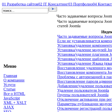
01
Разработка сайтов
02
IT Консалтинг
03
Портфолио
04
Контак
Часто задаваемые вопросы Joom
Часто задаваемые вопросы Joom
статей Joomla
Индек
Часто задаваемые вопросы Joom
Если не устанавливается компо
Установка/удаление компоненто
Установка/удаление модулей Jo
Установка/удаление плагинов J
Установка/удаление шаблонов 
Установка/удаление Языка (язык
Меню
Восстановление удаленного мо
Восстановление компонента Jo
Главная
Проблемы с авторизацией в па
О компании
Восстановление пароля админи
Услуги
Добавление/удаление пользоват
Статьи
Удаление пользователя Joomla
Все о HTML
Группы пользователей Joomla
JavaScript
Отключение активации при рег
XML + XSLT
Параметры публикации модуле
AJAX
Отключение регистраций польз
SEO