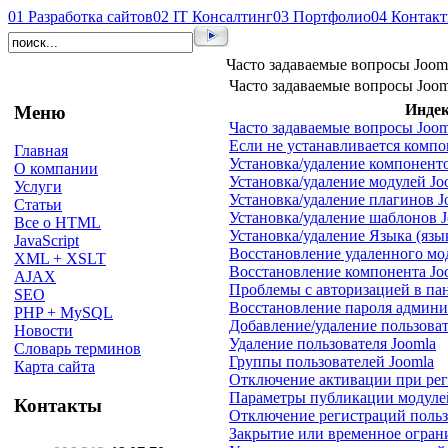
01
Разработка сайтов
02
IT Консалтинг
03
Портфолио
04
Контак
Часто задаваемые вопросы Joom
Часто задаваемые вопросы Joom
Индек
Меню
Часто задаваемые вопросы Joom
Если не устанавливается компо
Главная
Установка/удаление компоненто
О компании
Установка/удаление модулей Jo
Услуги
Установка/удаление плагинов J
Статьи
Установка/удаление шаблонов 
Все о HTML
Установка/удаление Языка (язык
JavaScript
Восстановление удаленного мо
XML + XSLT
Восстановление компонента Jo
AJAX
Проблемы с авторизацией в па
SEO
Восстановление пароля админи
PHP + MySQL
Добавление/удаление пользоват
Новости
Удаление пользователя Joomla
Словарь терминов
Группы пользователей Joomla
Карта сайта
Отключение активации при рег
Параметры публикации модуле
Контакты
Отключение регистраций польз
Закрытие или временное ограни