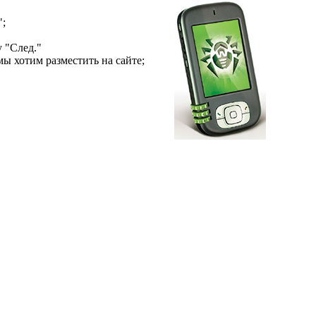
";
 "След."
ы хотим разместить на сайте;