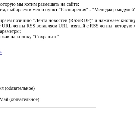
оторую мы хотим размещать на сайте;
я, выбираем в меню пункт "Расширения" - "Менеджер модулей
раем позицию "Лента новостей (RSS/RDF)" и нажимаем кнопку
е
URL ленты RSS
вставляем URL, взятый с RSS ленты, которую м
араметры;
жав на кнопку "Сохранить".
>
я (обязательное)
Mail (обязательное)