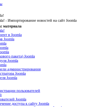
ты
la!
la! - Импортирование новостей на сайт Joomla
с материала
la!
нент в Joomla
в Joomla
omla
oomla
Joomla
ового пакета) Joomla
дуля Joomla
omla
нели администрирования
стратора Joomla
еля Joomla
истрации пользователей
й
ователей Joomla
чение доступа к сайту Joomla