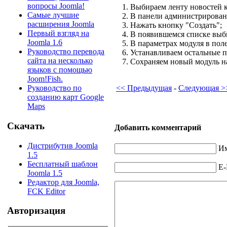
вопросы Joomla!
1. Выбираем ленту новостей к
Самые лучшие
2. В панели администрировани
расширения Joomla
3. Нажать кнопку "Создать";
Первый взгляд на
4. В появившемся списке выби
Joomla 1.6
5. В параметрах модуля в пол
Руководство перевода
6. Устанавливаем остальные п
сайта на несколько
7. Сохраняем новый модуль на
языков с помощью
Joom!Fish.
<< Предыдущая
-
Следующая >
Руководство по
созданию карт Google
Maps
Скачать
Добавить комментарий
Дистрибутив Joomla
Им
1.5
Бесплатный шаблон
E-
Joomla 1.5
Редактор для Joomla,
FCK Editor
Авторизация