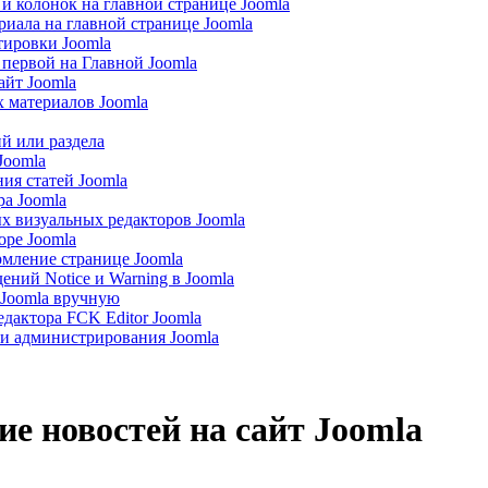
 и колонок на главной странице Joomla
иала на главной странице Joomla
тировки Joomla
первой на Главной Joomla
айт Joomla
х материалов Joomla
й или раздела
Joomla
ия статей Joomla
ра Joomla
х визуальных редакторов Joomla
оре Joomla
рмление странице Joomla
ний Notice и Warning в Joomla
 Joomla вручную
едактора FCK Editor Joomla
ли администрирования Joomla
е новостей на сайт Joomla