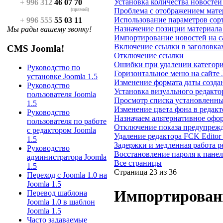
Установка количества новостей
+ 996 312
46 07 70
Проблема с отображением матер
(прямой)
Использование параметров сор
+ 996 555
55 03 11
Назначение позиции материала 
Мы рады вашему звонку!
Импортирование новостей на с
Включение ссылки в заголовка
CMS Joomla!
Отключение ссылки
Ошибки при удалении категори
Руководство по
Горизонтальное меню на сайте 
установке Joomla 1.5
Изменение формата даты создан
Руководство
Установка визуального редакто
пользователя Joomla
Просмотр списка установленны
1.5
Изменение цвета фона в редакт
Руководство
Назначаем альтернативное офо
пользователя по работе
Отключение показа предупрежде
с редактором Joomla
Удаление редактора FCK Editor
1.5
Задержки и медленная работа р
Руководство
Восстановление пароля к пане
администратора Joomla
Все страницы
1.5
Страница 23 из 36
Переход с Joomla 1.0 на
Joomla 1.5
Импортировани
Перевод шаблона
Joomla 1.0 в шаблон
Joomla 1.5
Часто задаваемые