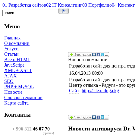
01
Разработка сайтов
02
IT Консалтинг
03
Портфолио
04
Контак
Меню
Главная
О компании
Услуги
Статьи
Новости компании
Все о HTML
JavaScript
Разработан сайт для центра от
XML + XSLT
16.04.2013 00:00
AJAX
Разработан сайт для центра отд
SEO
Центр отдыха «Радуга» это кру
PHP + MySQL
Сайт
:
http://site.raduga.kg
Новости
Словарь терминов
Карта сайта
Контакты
Новости антивируса Dr. 
+ 996 312
46 07 70
(прямой)