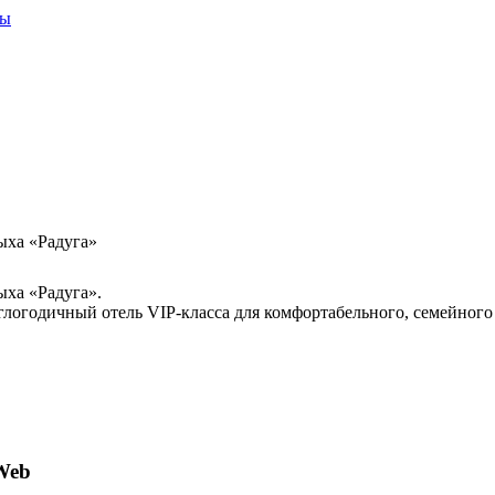
ты
дыха «Радуга»
ыха «Радуга».
глогодичный отель VIP-класса для комфортабельного, семейного
Web